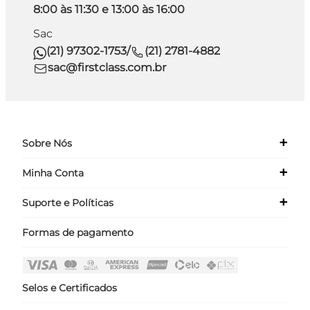
8:00 às 11:30 e 13:00 às 16:00
Sac
(21) 97302-1753
/
(21) 2781-4882
sac@firstclass.com.br
+
Sobre Nós
+
Minha Conta
Quem Somos
Nossas Lojas
+
Suporte e Políticas
Meus Dados
Seja um Franqueado ›
Meus Pedidos
Formas de pagamento
Políticas
Login
Perguntas Frequentes
Fale Conosco
Selos e Certificados