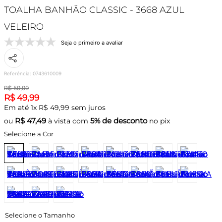
TOALHA BANHÃO CLASSIC - 3668 AZUL
VELEIRO
Seja o primeiro a avaliar
Referência
:
0743610009
R$
59
,
99
R$
49
,
99
Em até
1
x
R$
49
,
99
sem juros
R$
47,49
5% de desconto
ou
à vista com
no pix
Selecione a Cor