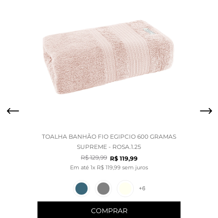
TOALHA BANHÃO FIO EGIPCIO 600 GRAMAS
SUPREME - ROSA.1.25
R$
129
,
99
R$
119
,
99
Em até
1
x
R$
119
,
99
sem juros
+
6
COMPRAR