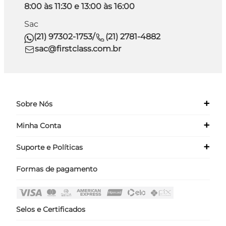
8:00 às 11:30 e 13:00 às 16:00
Sac
(21) 97302-1753
/
(21) 2781-4882
sac@firstclass.com.br
+
Sobre Nós
+
Minha Conta
Quem Somos
Nossas Lojas
+
Suporte e Políticas
Meus Dados
Seja um Franqueado ›
Meus Pedidos
Formas de pagamento
Políticas
Login
Perguntas Frequentes
Fale Conosco
Selos e Certificados