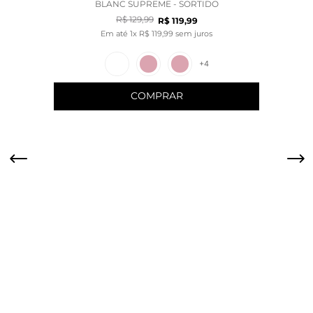
BLANC SUPREME - SORTIDO
R$
129
,
99
R$
119
,
99
Em até
1
x
R$
119
,
99
sem juros
+
4
COMPRAR