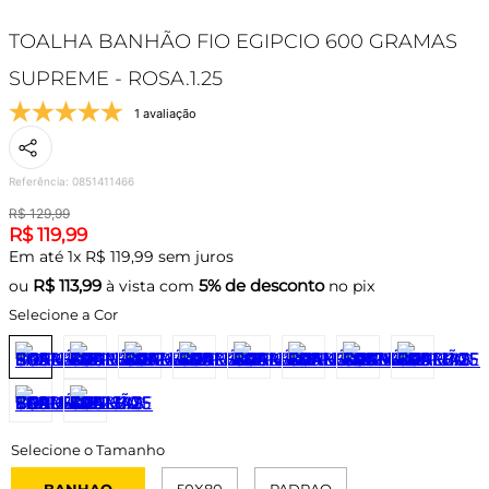
TOALHA BANHÃO FIO EGIPCIO 600 GRAMAS
SUPREME - ROSA.1.25
1 avaliação
Referência
:
0851411466
R$
129
,
99
R$
119
,
99
Em até
1
x
R$
119
,
99
sem juros
R$
113,99
5% de desconto
ou
à vista com
no pix
Selecione a Cor
BANHAO
50X80
PADRAO