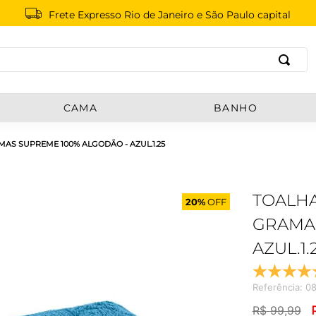
Frete Expresso Rio de Janeiro e São Paulo capital
B
CAMA
BANHO
MAS SUPREME 100% ALGODÃO - AZUL.1.25
TOALHA
20%
OFF
GRAMAS
AZUL.1.
Referência
:
08
R$
99
,
99