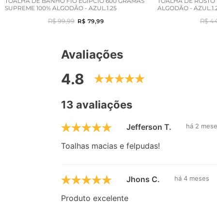
TOALHA DE BANHO FIO EGIPCIO 600 GRAMAS
TOALHA DE ROSTO 
SUPREME 100% ALGODÃO - AZUL.1.25
ALGODÃO - AZUL.1.
R$ 99,99
R$ 4
R$ 79,99
Avaliações
4.8
13 avaliações
Jefferson T.
há 2 mes
Toalhas macias e felpudas!
Jhons C.
há 4 meses
Produto excelente