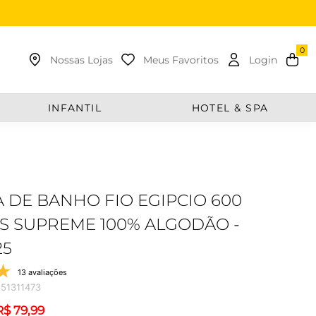
uscar
Nossas Lojas
Meus Favoritos
Login
INFANTIL
HOTEL & SPA
 DE BANHO FIO EGIPCIO 600
 SUPREME 100% ALGODÃO -
25
13 avaliações
51311473
R$
79
,
99