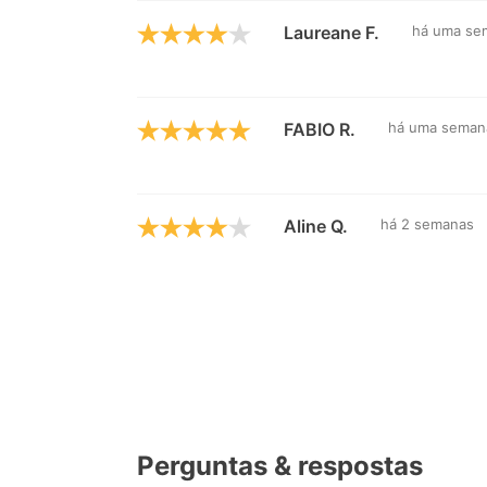
Laureane F.
há uma se
FABIO R.
há uma seman
Aline Q.
há 2 semanas
Perguntas & respostas