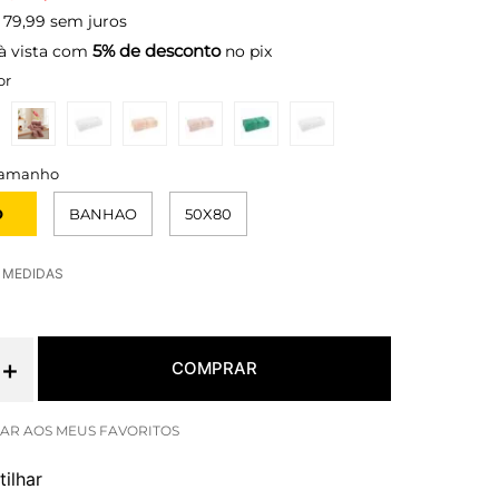
79
,
99
sem juros
5% de desconto
à vista com
no pix
or
O
BANHAO
50X80
E MEDIDAS
＋
COMPRAR
ilhar