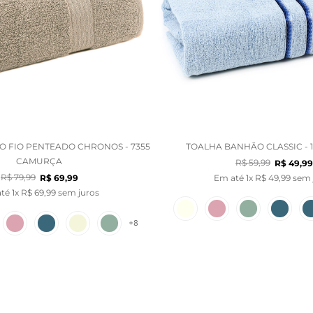
 FIO PENTEADO CHRONOS - 7355
TOALHA BANHÃO CLASSIC - 1
CAMURÇA
R$
59
,
99
R$
49
,
99
R$
79
,
99
R$
69
,
99
Em até
1
x
R$
49
,
99
sem 
até
1
x
R$
69
,
99
sem juros
+
8