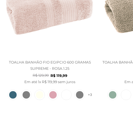
TOALHA BANHÃO FIO EGIPCIO 600 GRAMAS
TOALHA BANHÃO
SUPREME - ROSA.1.25
R$
129
,
99
R$
119
,
99
Em até
1
x
R$
119
,
99
sem juros
Em 
+
3