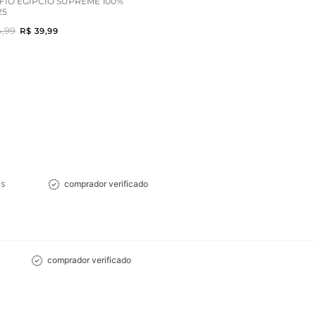
FIO EGÍPCIO SUPREME 100%
25
4,99
R$ 39,99
es
comprador verificado
comprador verificado