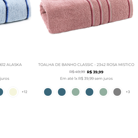
612 ALASKA
TOALHA DE BANHO CLASSIC - 2342 ROSA MISTICO
R$
49
,
99
R$
39
,
99
juros
Em até
1
x
R$
39
,
99
sem juros
+
12
+
3