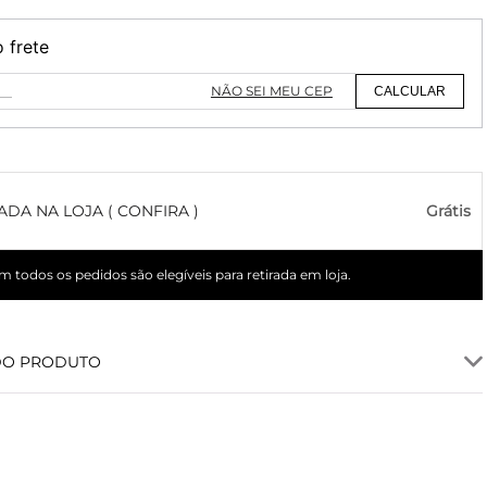
o frete
NÃO SEI MEU CEP
CALCULAR
ADA NA LOJA ( CONFIRA )
Grátis
 todos os pedidos são elegíveis para retirada em loja.
DO PRODUTO