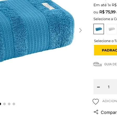
Em até
1
x
R$
R$
75,99
ou
Selecione a C
PADRA
GUIA D
－
Compart