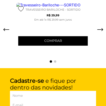
TRAVESSEIRO BARILOCHE - SORTIDO
R$
29
,
99
Em até
1
x
R$
29
,
99
sem juros
COMPRAR
Cadastre-se
e fique por
dentro das novidades!