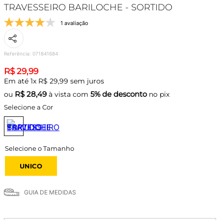
TRAVESSEIRO BARILOCHE - SORTIDO
1 avaliação
Referência
:
071841684
R$
29
,
99
Em até
1
x
R$
29
,
99
sem juros
R$
28,49
5% de desconto
ou
à vista com
no pix
Selecione a Cor
UNICO
GUIA DE MEDIDAS