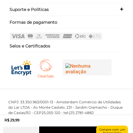
Nossas Lojas
+
Suporte e Políticas
Meus Dados
Seja um Franqueado ›
Meus Pedidos
Formas de pagamento
Políticas
Login
Perguntas Frequentes
Fale Conosco
Selos e Certificados
CNPJ: 33.350.963/0001-13 - Amsterdam Comércio de Utilidades
do Lar LTDA - Av Monte Castelo, 231 - Jardim Gramacho - Duque
de Caxias/RJ - CEP25.055-120 - tel:(21) 2781-4882
First Class © 2016 - 2023 - Todos os direitos reservados.
R$
29
,
99
Compre com um
Especialista