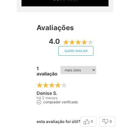
Avaliações
4.0
QUERO AVALIAR
1
avaliação
Denise S.
há 2 meses
comprador verificado
esta avaliação foi útil?
0
0