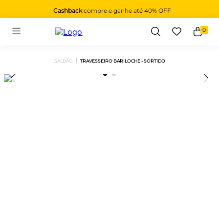
Cashback
compre e ganhe até 40% OFF
0
Buscar
SALDÃO
TRAVESSEIRO BARILOCHE - SORTIDO