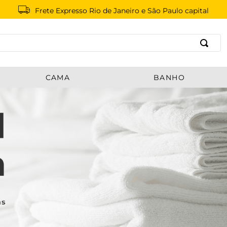
Cashback
em toda compra
B
CAMA
BANHO