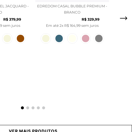
EL JACQUARD -
EDREDOM CASAL BUBBLE PREMIUM -
O
BRANCO
R$
379
,
99
R$
329
,
99
9
sem juros
Em até
2
x
R$
164
,
99
sem juros
VER MAIS PRODUTOS