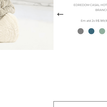
EDREDOM CASAL HOT
BRANC
Em até
2
x
R$
189
,
9