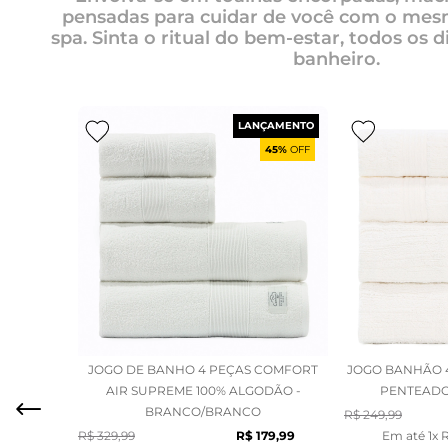
pensadas para cuidar de você com o mes
spa. Sinta o ritual do bem-estar, todos os d
banheiro.
LANÇAMENTO
45%
OFF
JOGO DE BANHO 4 PEÇAS COMFORT
JOGO BANHÃO 
AIR SUPREME 100% ALGODÃO -
PENTEADO 
BRANCO/BRANCO
R$
249
,
99
R$
179
,
99
Em até
1
x
R$
329
,
99