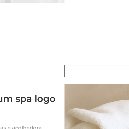
 um spa logo
as e acolhedora,