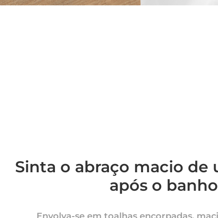
Sinta o abraço macio de
após o banho
Envolva-se em toalhas encorpadas, maci