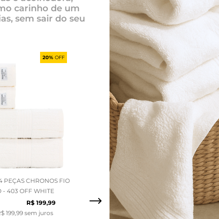
mo carinho de um
ias, sem sair do seu
20%
OFF
4 PEÇAS CHRONOS FIO
- 403 OFF WHITE
R$
199
,
99
R$
199
,
99
sem juros