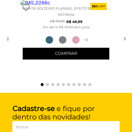
38%
OFF
MANTA SOLTEIRO FLANNEL EFEITO BORDADA -
PATINHA
R$
79
,
99
R$
49
,
99
Em até
1
x
R$
49
,
99
sem juros
+
3
COMPRAR
Cadastre-se
e fique por
dentro das novidades!