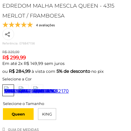
EDREDOM MALHA MESCLA QUEEN - 4315
MERLOT / FRAMBOESA
4 avaliações
Referência
:
076847156
R$
329
,
99
R$
299
,
99
Em até
2
x
R$
149
,
99
sem juros
R$
284,99
5% de desconto
ou
à vista com
no pix
Selecione a Cor
Queen
KING
GUIA DE MEDIDAS