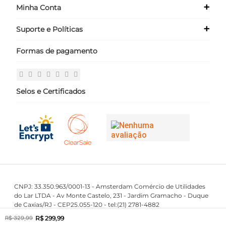
+
Minha Conta
Quem Somos
Nossas Lojas
+
Suporte e Políticas
Meus Dados
Seja um Franqueado ›
Meus Pedidos
Formas de pagamento
Políticas
Login
Perguntas Frequentes
Fale Conosco
Selos e Certificados
CNPJ: 33.350.963/0001-13 - Amsterdam Comércio de Utilidades
do Lar LTDA - Av Monte Castelo, 231 - Jardim Gramacho - Duque
de Caxias/RJ - CEP25.055-120 - tel:(21) 2781-4882
First Class © 2016 - 2023 - Todos os direitos reservados.
R$
299
,
99
R$
329
,
99