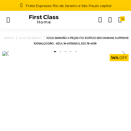
Frete Expresso Rio de Janeiro e São Paulo capital
0
Buscar
BANHO
JOGO DE BANHO
JOGO BANHÃO 4 PEÇAS FIO EGÍPCIO 600 GRAMAS SUPREME
100%ALGODÃO - AZUL 16-4013/AZUL ESC 18-4018
14%
OFF