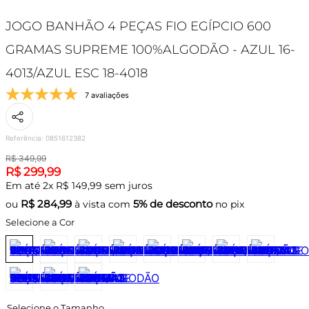
JOGO BANHÃO 4 PEÇAS FIO EGÍPCIO 600
GRAMAS SUPREME 100%ALGODÃO - AZUL 16-
4013/AZUL ESC 18-4018
7 avaliações
Referência
:
0851612382
R$
349
,
99
R$
299
,
99
Em até
2
x
R$
149
,
99
sem juros
R$
284,99
5% de desconto
ou
à vista com
no pix
Selecione a Cor