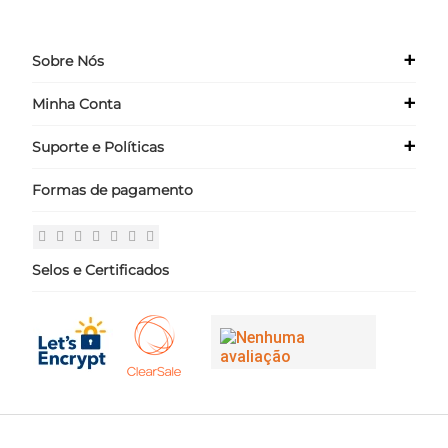
+
Sobre Nós
+
Minha Conta
Quem Somos
Nossas Lojas
+
Suporte e Políticas
Meus Dados
Seja um Franqueado ›
Meus Pedidos
Formas de pagamento
Políticas
Login
Perguntas Frequentes
Fale Conosco
Selos e Certificados