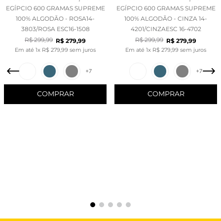
EGÍPCIO 600 GRAMAS SUPREME
EGÍPCIO 600 GRAMAS SUPREME
100% ALGODÃO - ROSA14-
100% ALGODÃO - CINZA 14-
3803/ROSA ESC16-1508
4201/CINZAESC 16-4702
R$
299
,
99
R$
299
,
99
R$
279
,
99
R$
279
,
99
Em até
1
x
R$
279
,
99
sem juros
Em até
1
x
R$
279
,
99
sem juros
+
7
+
7
COMPRAR
COMPRAR