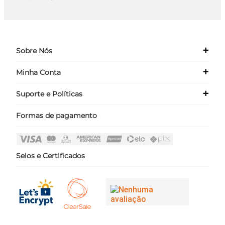
+
Sobre Nós
+
Minha Conta
Quem Somos
Nossas Lojas
+
Suporte e Políticas
Meus Dados
Seja um Franqueado ›
Meus Pedidos
Formas de pagamento
Políticas
Login
Perguntas Frequentes
Fale Conosco
Selos e Certificados