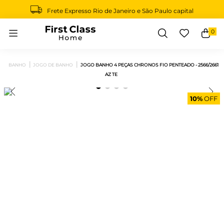
Frete Expresso Rio de Janeiro e São Paulo capital
0
Buscar
BANHO
JOGO DE BANHO
JOGO BANHO 4 PEÇAS CHRONOS FIO PENTEADO - 2566/2661
AZ TE
10%
OFF