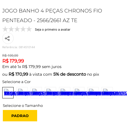
JOGO BANHO 4 PEÇAS CHRONOS FIO
PENTEADO - 2566/2661 AZ TE
Seja o primeiro a avaliar
Referência
:
0814510144
R$
199
,
99
R$
179
,
99
Em até
1
x
R$
179
,
99
sem juros
R$
170,99
5% de desconto
ou
à vista com
no pix
Selecione a Cor
PADRAO