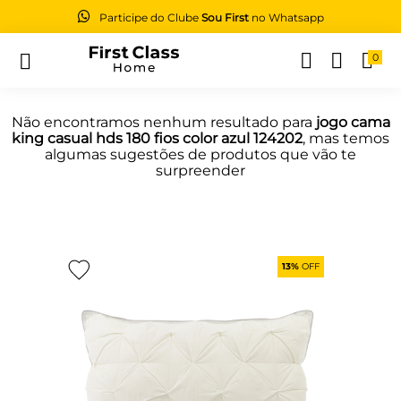
Participe do Clube
Sou First
no Whatsapp
0
Buscar
Não encontramos nenhum resultado para
jogo cama
king casual hds 180 fios color azul 124202
, mas temos
algumas sugestões de produtos que vão te
surpreender
13%
OFF