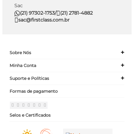
Sac
(21) 97302-1753
/
(21) 2781-4882
sac@firstclass.com.br
+
Sobre Nós
+
Minha Conta
Quem Somos
Nossas Lojas
+
Suporte e Políticas
Meus Dados
Seja um Franqueado ›
Meus Pedidos
Formas de pagamento
Políticas
Login
Perguntas Frequentes
Fale Conosco
Selos e Certificados