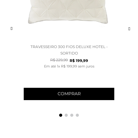
TRAVESSEIRO 300 FIOS DELUXE HOTEL -
SORTIDO
R$
229
,
99
R$
199
,
99
Em até
1
x
R$
199
,
99
sem juros
COMPRAR