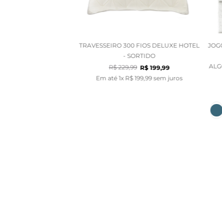
TRAVESSEIRO 300 FIOS DELUXE HOTEL
JOG
- SORTIDO
ALG
R$
229
,
99
R$
199
,
99
Em até
1
x
R$
199
,
99
sem juros