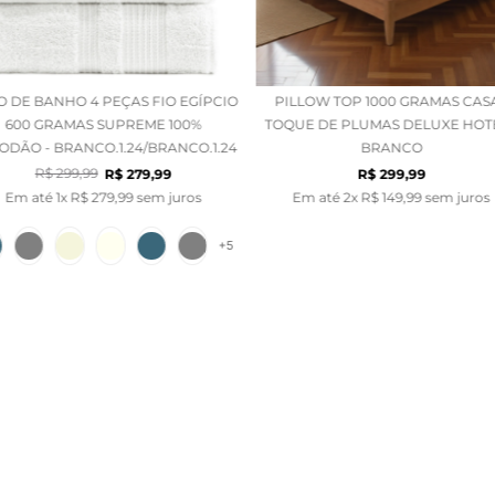
O DE BANHO 4 PEÇAS FIO EGÍPCIO
PILLOW TOP 1000 GRAMAS CAS
600 GRAMAS SUPREME 100%
TOQUE DE PLUMAS DELUXE HOTE
ODÃO - BRANCO.1.24/BRANCO.1.24
BRANCO
R$
299
,
99
R$
279
,
99
R$
299
,
99
Em até
1
x
R$
279
,
99
sem juros
Em até
2
x
R$
149
,
99
sem juros
+
5