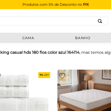
Produtos com 5% de Desconto no
PIX
B
CAMA
BANHO
king casual hds 180 fios color azul 164114
, mas temos al
7%
OFF