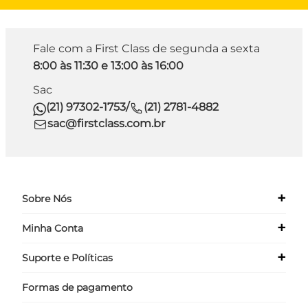
Fale com a First Class de segunda a sexta
8:00 às 11:30 e 13:00 às 16:00
Sac
(21) 97302-1753
/
(21) 2781-4882
sac@firstclass.com.br
+
Sobre Nós
+
Minha Conta
Quem Somos
Nossas Lojas
+
Suporte e Políticas
Meus Dados
Seja um Franqueado ›
Meus Pedidos
Formas de pagamento
Políticas
Login
Perguntas Frequentes