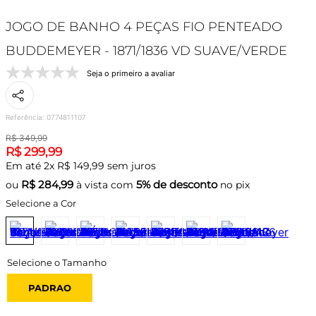
JOGO DE BANHO 4 PEÇAS FIO PENTEADO
BUDDEMEYER - 1871/1836 VD SUAVE/VERDE
Seja o primeiro a avaliar
Referência
:
0774811107
R$
349
,
99
R$
299
,
99
Em até
2
x
R$
149
,
99
sem juros
R$
284,99
5% de desconto
ou
à vista com
no pix
Selecione a Cor
PADRAO