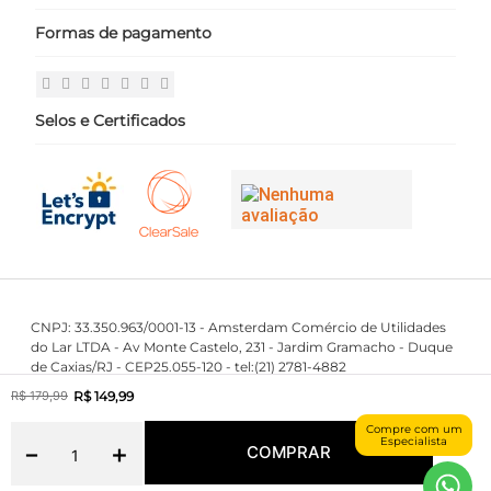
Seja um Franqueado ›
Meus Pedidos
Formas de pagamento
Políticas
Login
Perguntas Frequentes
Fale Conosco
Selos e Certificados
CNPJ: 33.350.963/0001-13 - Amsterdam Comércio de Utilidades
do Lar LTDA - Av Monte Castelo, 231 - Jardim Gramacho - Duque
de Caxias/RJ - CEP25.055-120 - tel:(21) 2781-4882
First Class © 2016 - 2023 - Todos os direitos reservados.
R$
149
,
99
R$
179
,
99
Compre com um
Especialista
－
＋
COMPRAR
Maintained by
Powered by