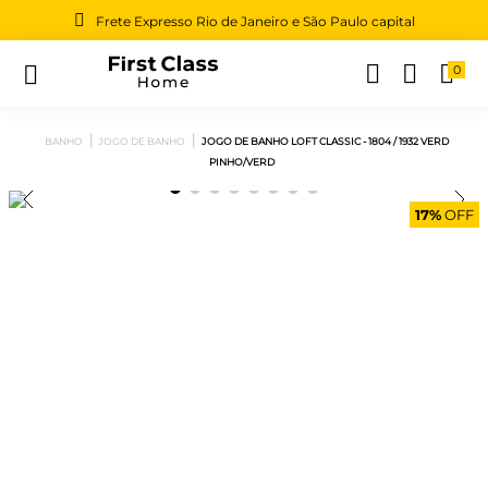
Frete Expresso Rio de Janeiro e São Paulo capital
0
Buscar
BANHO
JOGO DE BANHO
JOGO DE BANHO LOFT CLASSIC - 1804 / 1932 VERD
PINHO/VERD
17%
OFF