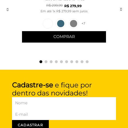
R$
299
,
99
R$
279
,
99
Em até
1
x
R$
279
,
99
sem juros
+
7
COMPRAR
Cadastre-se
e fique por
dentro das novidades!
CADASTRAR