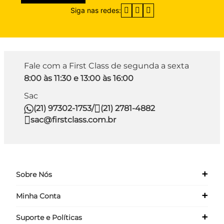
Siga nas redes:
Fale com a First Class de segunda a sexta
8:00 às 11:30 e 13:00 às 16:00
Sac
(21) 97302-1753
/
(21) 2781-4882
sac@firstclass.com.br
+
Sobre Nós
+
Minha Conta
Quem Somos
Nossas Lojas
+
Suporte e Políticas
Meus Dados