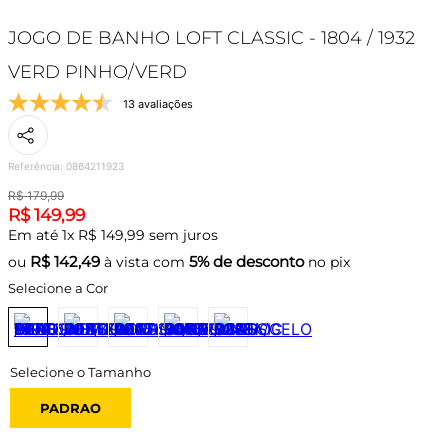
JOGO DE BANHO LOFT CLASSIC - 1804 / 1932
VERD PINHO/VERD
13 avaliações
Referência
:
0864211923
R$
179
,
99
R$
149
,
99
Em até
1
x
R$
149
,
99
sem juros
R$
142,49
5% de desconto
ou
à vista com
no pix
Selecione a Cor
PADRAO