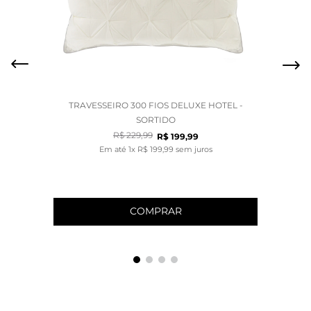
TRAVESSEIRO 300 FIOS DELUXE HOTEL -
SORTIDO
R$
229
,
99
R$
199
,
99
Em até
1
x
R$
199
,
99
sem juros
COMPRAR