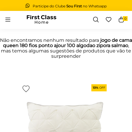
Participe do Clube
Sou First
no Whatsapp
0
Buscar
Não encontramos nenhum resultado para
jogo de cama
queen 180 fios ponto ajour 100 algodao zipora salmao
,
mas temos algumas sugestões de produtos que vão te
surpreender
13%
OFF