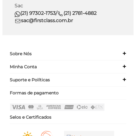
Sac
(21) 97302-1753
/
(21) 2781-4882
sac@firstclass.com.br
+
Sobre Nós
+
Minha Conta
Quem Somos
Nossas Lojas
+
Suporte e Políticas
Meus Dados
Seja um Franqueado ›
Meus Pedidos
Formas de pagamento
Políticas
Login
Perguntas Frequentes
Fale Conosco
Selos e Certificados