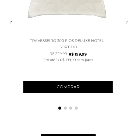
TRAVESSEIRO 300 FIOS DELUXE HOTEL -
SORTIDO
R$
229
,
99
R$
199
,
99
Em até
1
x
R$
199
,
99
sem juros
COMPRAR