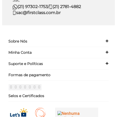
Sac
(21) 97302-1753
/
(21) 2781-4882
sac@firstclass.com.br
+
Sobre Nós
+
Minha Conta
Quem Somos
Nossas Lojas
+
Suporte e Políticas
Meus Dados
Seja um Franqueado ›
Meus Pedidos
Formas de pagamento
Políticas
Login
Perguntas Frequentes
Fale Conosco
Selos e Certificados