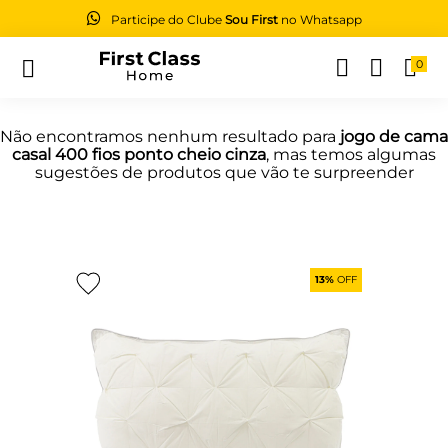
Participe do Clube
Sou First
no Whatsapp
0
Buscar
Não encontramos nenhum resultado para
jogo de cama
casal 400 fios ponto cheio cinza
, mas temos algumas
sugestões de produtos que vão te surpreender
13%
OFF