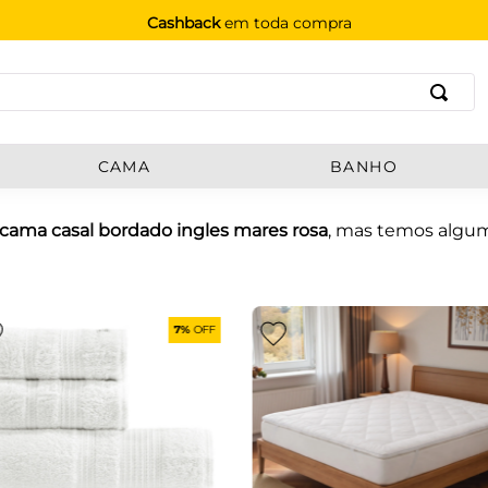
Cashback
em toda compra
B
CAMA
BANHO
 cama casal bordado ingles mares rosa
, mas temos algum
7%
OFF