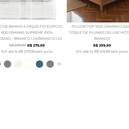
O DE BANHO 4 PEÇAS FIO EGÍPCIO
PILLOW TOP 1000 GRAMAS CAS
600 GRAMAS SUPREME 100%
TOQUE DE PLUMAS DELUXE HOTE
ODÃO - BRANCO.1.24/BRANCO.1.24
BRANCO
R$
299
,
99
R$
279
,
99
R$
299
,
99
Em até
1
x
R$
279
,
99
sem juros
Em até
2
x
R$
149
,
99
sem juros
+
5