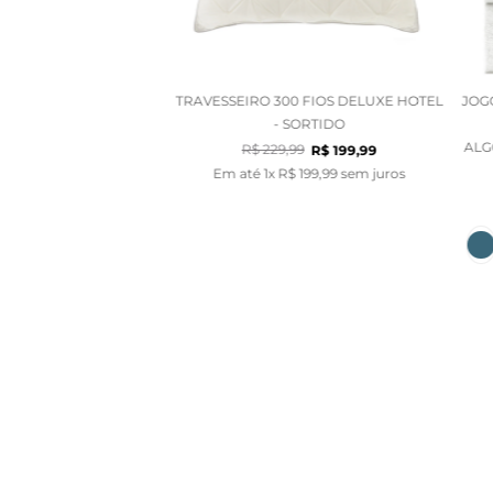
TRAVESSEIRO 300 FIOS DELUXE HOTEL
JOG
- SORTIDO
ALG
R$
229
,
99
R$
199
,
99
Em até
1
x
R$
199
,
99
sem juros