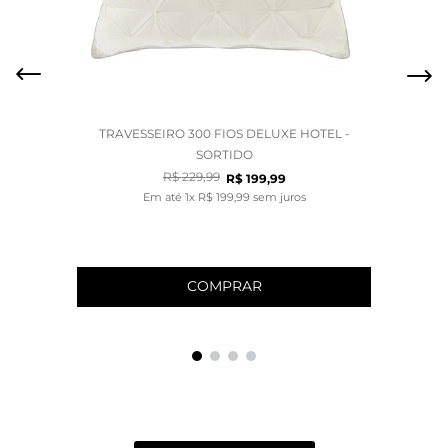
TRAVESSEIRO 300 FIOS DELUXE HOTEL -
SORTIDO
R$
229
,
99
R$
199
,
99
Em até
1
x
R$
199
,
99
sem juros
COMPRAR