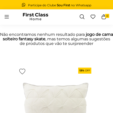
Participe do Clube
Sou First
no Whatsapp
0
Buscar
Não encontramos nenhum resultado para
jogo de cama
solteiro fantasy skate
, mas temos algumas sugestões
de produtos que vão te surpreender
13%
OFF