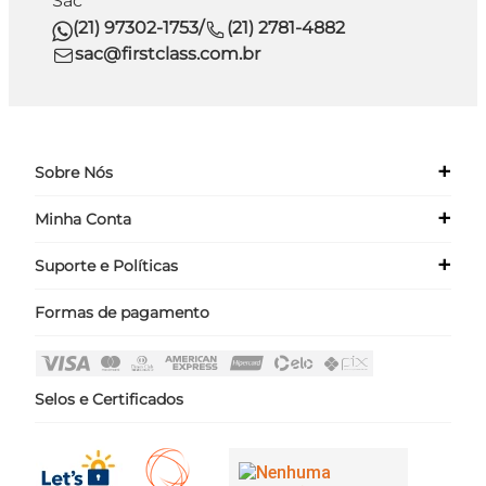
Sac
(21) 97302-1753
/
(21) 2781-4882
sac@firstclass.com.br
+
Sobre Nós
+
Minha Conta
Quem Somos
Nossas Lojas
+
Suporte e Políticas
Meus Dados
Seja um Franqueado ›
Meus Pedidos
Formas de pagamento
Políticas
Login
Perguntas Frequentes
Fale Conosco
Selos e Certificados