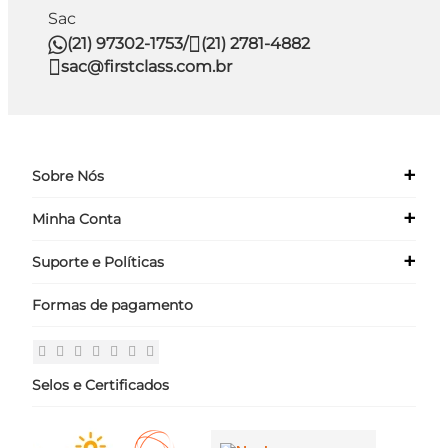
Sac
(21) 97302-1753
/
(21) 2781-4882
sac@firstclass.com.br
+
Sobre Nós
+
Minha Conta
Quem Somos
Nossas Lojas
+
Suporte e Políticas
Meus Dados
Seja um Franqueado ›
Meus Pedidos
Formas de pagamento
Políticas
Login
Perguntas Frequentes
Fale Conosco
Selos e Certificados