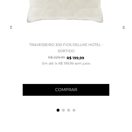
TRAVESSEIRO 300 FIOS DELUXE HOTEL -
SORTIDO
R$
229
,
99
R$
199
,
99
Em até
1
x
R$
199
,
99
sem juros
COMPRAR