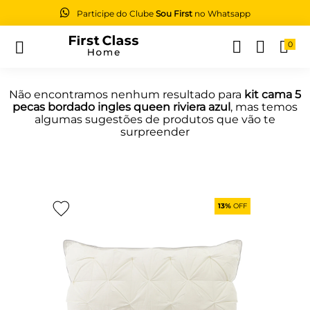
Participe do Clube
Sou First
no Whatsapp
0
Buscar
Não encontramos nenhum resultado para
kit cama 5
pecas bordado ingles queen riviera azul
, mas temos
algumas sugestões de produtos que vão te
surpreender
13%
OFF