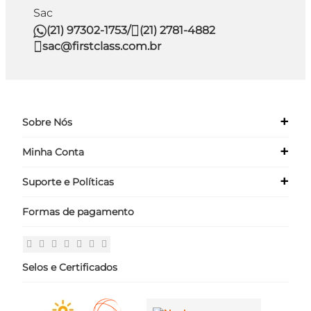
Sac
(21) 97302-1753
/
(21) 2781-4882
sac@firstclass.com.br
+
Sobre Nós
+
Minha Conta
Quem Somos
Nossas Lojas
+
Suporte e Políticas
Meus Dados
Seja um Franqueado ›
Meus Pedidos
Formas de pagamento
Políticas
Login
Perguntas Frequentes
Fale Conosco
Selos e Certificados