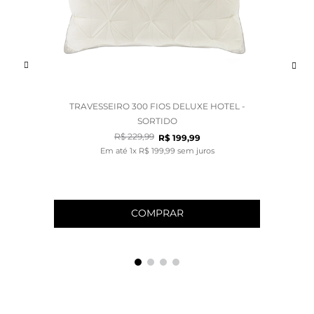
TRAVESSEIRO 300 FIOS DELUXE HOTEL -
SORTIDO
R$
229
,
99
R$
199
,
99
Em até
1
x
R$
199
,
99
sem juros
COMPRAR