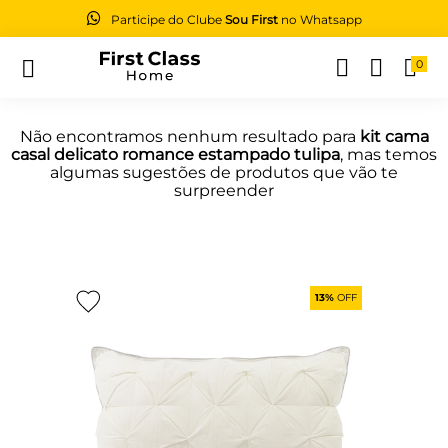
Participe do Clube
Sou First
no Whatsapp
0
Buscar
Não encontramos nenhum resultado para
kit cama
casal delicato romance estampado tulipa
, mas temos
algumas sugestões de produtos que vão te
surpreender
13%
OFF