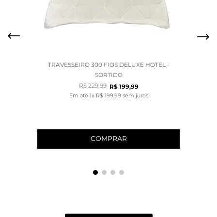
TRAVESSEIRO 300 FIOS DELUXE HOTEL -
SORTIDO
R$
229
,
99
R$
199
,
99
Em até
1
x
R$
199
,
99
sem juros
COMPRAR