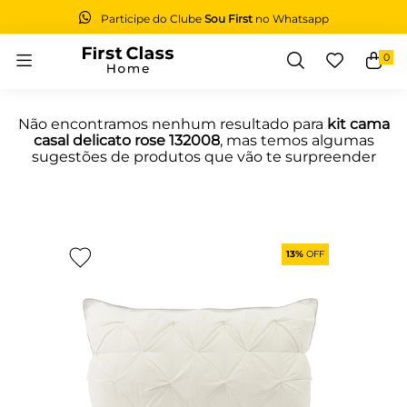
Participe do Clube
Sou First
no Whatsapp
0
Buscar
Não encontramos nenhum resultado para
kit cama
casal delicato rose 132008
, mas temos algumas
sugestões de produtos que vão te surpreender
13%
OFF