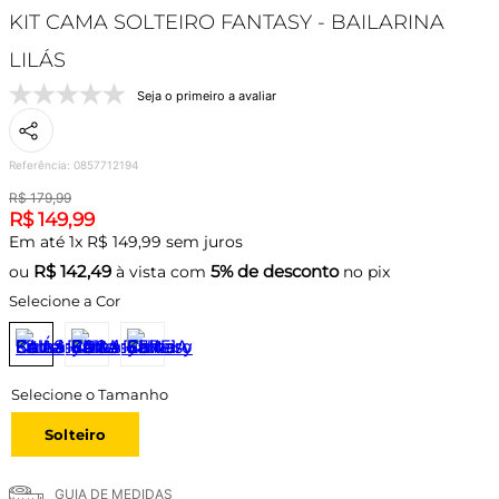
KIT CAMA SOLTEIRO FANTASY - BAILARINA
LILÁS
Seja o primeiro a avaliar
Referência
:
0857712194
R$
179
,
99
R$
149
,
99
Em até
1
x
R$
149
,
99
sem juros
R$
142,49
5% de desconto
ou
à vista com
no pix
Selecione a Cor
Solteiro
GUIA DE MEDIDAS