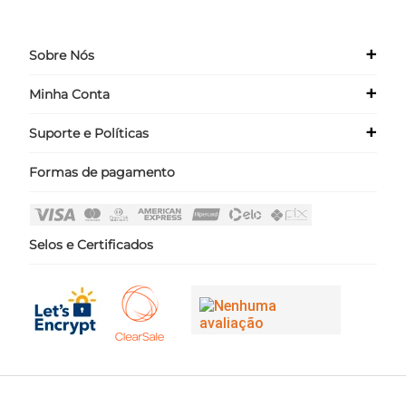
+
Sobre Nós
+
Minha Conta
Quem Somos
Nossas Lojas
+
Suporte e Políticas
Meus Dados
Seja um Franqueado ›
Meus Pedidos
Formas de pagamento
Políticas
Login
Perguntas Frequentes
Fale Conosco
Selos e Certificados