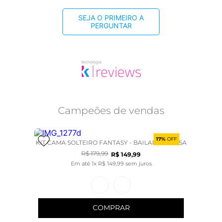
SEJA O PRIMEIRO A
PERGUNTAR
Campeões de vendas
17%
OFF
KIT CAMA SOLTEIRO FANTASY - BAILARINA ROSA
R$
179
,
99
R$
149
,
99
Em até
1
x
R$
149
,
99
sem juros
COMPRAR