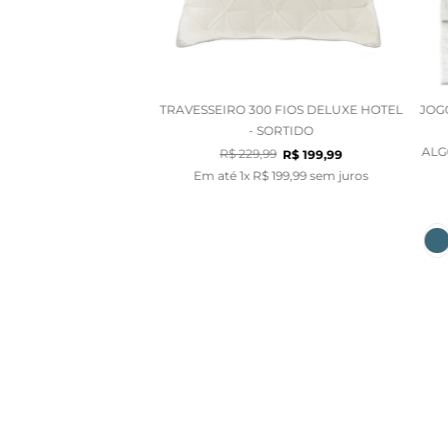
TRAVESSEIRO 300 FIOS DELUXE HOTEL
JOG
- SORTIDO
ALG
R$
229
,
99
R$
199
,
99
Em até
1
x
R$
199
,
99
sem juros