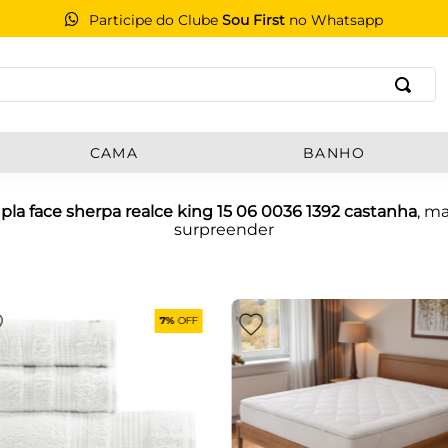
Participe do Clube
Sou First
no Whatsapp
B
CAMA
BANHO
la face sherpa realce king 15 06 0036 1392 castanha
, m
surpreender
7%
OFF