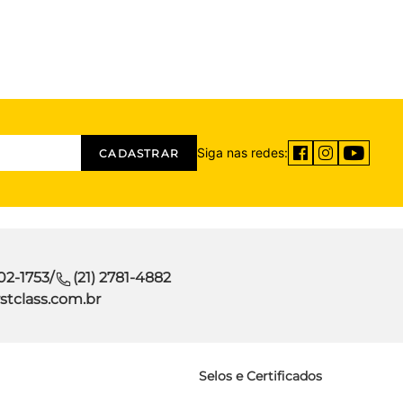
Siga nas redes:
CADASTRAR
302-1753
/
(21) 2781-4882
stclass.com.br
Selos e Certificados