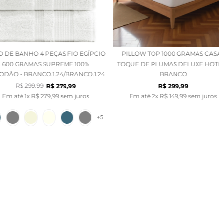
O DE BANHO 4 PEÇAS FIO EGÍPCIO
PILLOW TOP 1000 GRAMAS CAS
600 GRAMAS SUPREME 100%
TOQUE DE PLUMAS DELUXE HOTE
ODÃO - BRANCO.1.24/BRANCO.1.24
BRANCO
R$
299
,
99
R$
279
,
99
R$
299
,
99
Em até
1
x
R$
279
,
99
sem juros
Em até
2
x
R$
149
,
99
sem juros
+
5