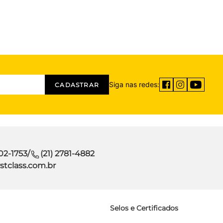
Siga nas redes:
CADASTRAR
302-1753
/
(21) 2781-4882
stclass.com.br
Selos e Certificados