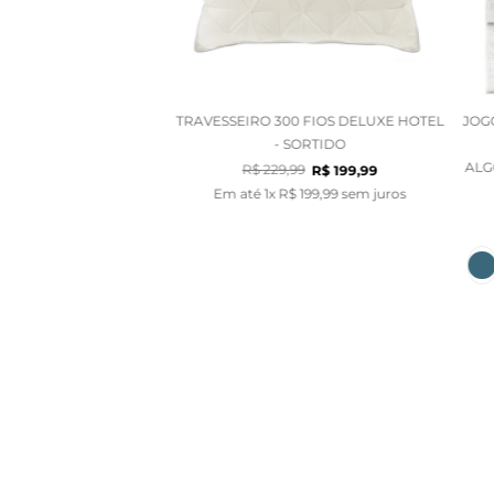
TRAVESSEIRO 300 FIOS DELUXE HOTEL
JOG
- SORTIDO
ALG
R$
229
,
99
R$
199
,
99
Em até
1
x
R$
199
,
99
sem juros