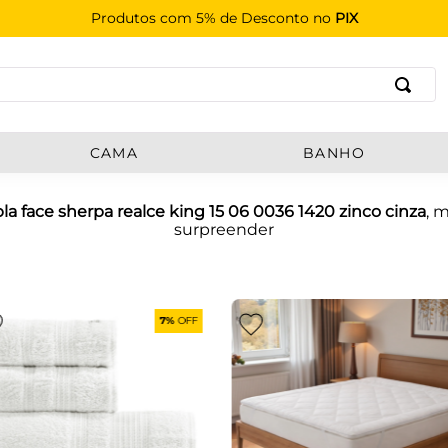
Produtos com 5% de Desconto no
PIX
B
CAMA
BANHO
a face sherpa realce king 15 06 0036 1420 zinco cinza
, 
surpreender
7%
OFF