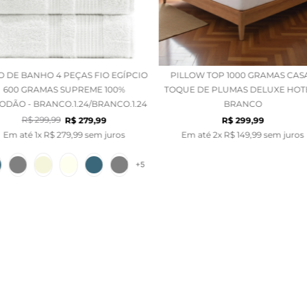
O DE BANHO 4 PEÇAS FIO EGÍPCIO
PILLOW TOP 1000 GRAMAS CAS
600 GRAMAS SUPREME 100%
TOQUE DE PLUMAS DELUXE HOTE
ODÃO - BRANCO.1.24/BRANCO.1.24
BRANCO
R$
299
,
99
R$
279
,
99
R$
299
,
99
Em até
1
x
R$
279
,
99
sem juros
Em até
2
x
R$
149
,
99
sem juros
+
5