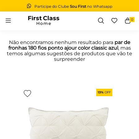
Participe do Clube
Sou First
no Whatsapp
0
Buscar
Não encontramos nenhum resultado para
par de
fronhas 180 fios ponto ajour color classic azul
, mas
temos algumas sugestões de produtos que vão te
surpreender
13%
OFF