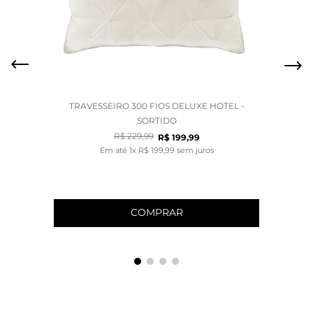
TRAVESSEIRO 300 FIOS DELUXE HOTEL -
SORTIDO
R$
229
,
99
R$
199
,
99
Em até
1
x
R$
199
,
99
sem juros
COMPRAR