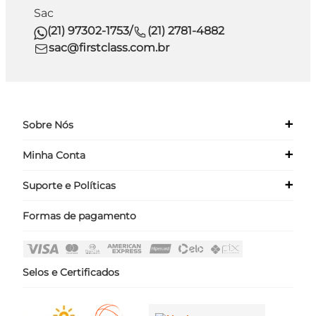
Sac
(21) 97302-1753
/
(21) 2781-4882
sac@firstclass.com.br
+
Sobre Nós
+
Minha Conta
Quem Somos
Nossas Lojas
+
Suporte e Políticas
Meus Dados
Seja um Franqueado ›
Meus Pedidos
Formas de pagamento
Políticas
Login
Perguntas Frequentes
Fale Conosco
Selos e Certificados