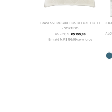
TRAVESSEIRO 300 FIOS DELUXE HOTEL
JOG
- SORTIDO
ALG
R$
229
,
99
R$
199
,
99
Em até
1
x
R$
199
,
99
sem juros