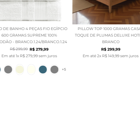
O DE BANHO 4 PEÇAS FIO EGÍPCIO
PILLOW TOP 1000 GRAMAS CAS
600 GRAMAS SUPREME 100%
TOQUE DE PLUMAS DELUXE HOTE
ODÃO - BRANCO.1.24/BRANCO.1.24
BRANCO
R$
299
,
99
R$
279
,
99
R$
299
,
99
Em até
1
x
R$
279
,
99
sem juros
Em até
2
x
R$
149
,
99
sem juros
+
5