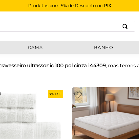
Produtos com 5% de Desconto no
PIX
B
CAMA
BANHO
travesseiro ultrassonic 100 pol cinza 144309
, mas temos 
7%
OFF