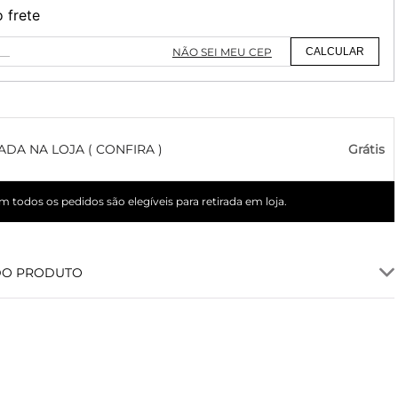
o frete
NÃO SEI MEU CEP
CALCULAR
ADA NA LOJA ( CONFIRA )
Grátis
 todos os pedidos são elegíveis para retirada em loja.
DO PRODUTO