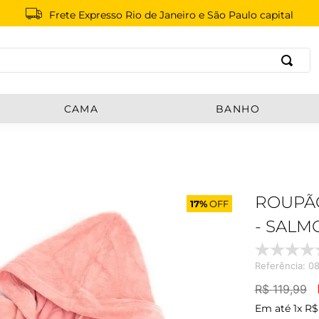
Frete Expresso Rio de Janeiro e São Paulo capital
B
CAMA
BANHO
ROUPÃO
17%
OFF
- SALM
Referência
:
0
R$
119
,
99
Em até
1
x
R$