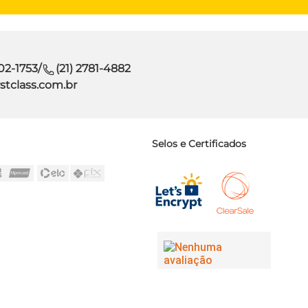
302-1753
/
(21) 2781-4882
stclass.com.br
Selos e Certificados