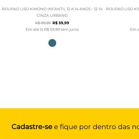
ROUPAO LISO KIMONO INFANTIL 12 A 14 ANOS - 12-14
ROUPAO LISO KIM
CINZA URBANO
R$
99
,
99
R$
59
,
99
Em até
1
x
R$
59
,
99
sem juros
Em 
Cadastre-se
e fique por dentro das n