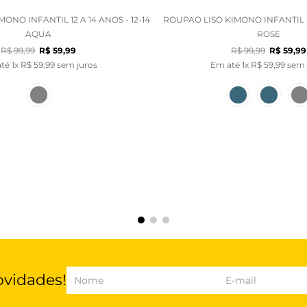
ONO INFANTIL 12 A 14 ANOS - 12-14
ROUPAO LISO KIMONO INFANTIL 4
AQUA
ROSE
R$
99
,
99
R$
99
,
99
R$
59
,
99
R$
59
,
99
até
1
x
R$
59
,
99
sem juros
Em até
1
x
R$
59
,
99
sem 
ovidades!