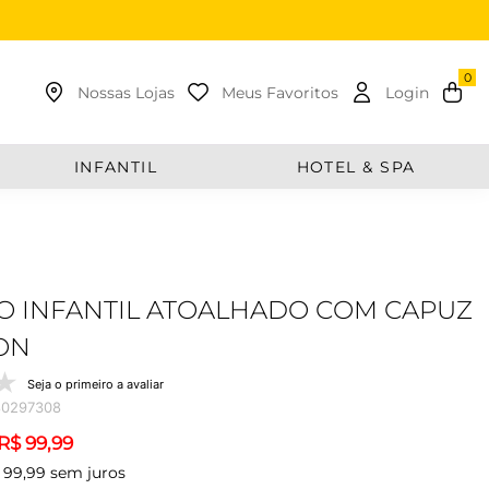
uscar
Nossas Lojas
Meus Favoritos
Login
INFANTIL
HOTEL & SPA
 INFANTIL ATOALHADO COM CAPUZ
ON
Seja o primeiro a avaliar
80297308
R$
99
,
99
99
,
99
sem juros