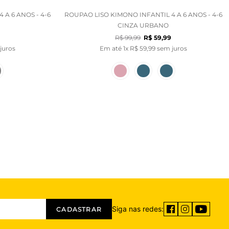
 A 6 ANOS - 4-6
ROUPAO LISO KIMONO INFANTIL 4 A 6 ANOS - 4-6
CINZA URBANO
R$
99
,
99
R$
59
,
99
juros
Em até
1
x
R$
59
,
99
sem juros
Siga nas redes:
CADASTRAR