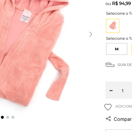
R$
94,99
ou
M
GUIA D
－
Compart