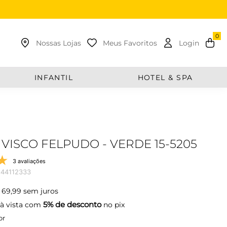
uscar
Nossas Lojas
Meus Favoritos
Login
INFANTIL
HOTEL & SPA
 VISCO FELPUDO - VERDE 15-5205
3 avaliações
44112333
69
,
99
sem juros
5% de desconto
à vista com
no pix
or