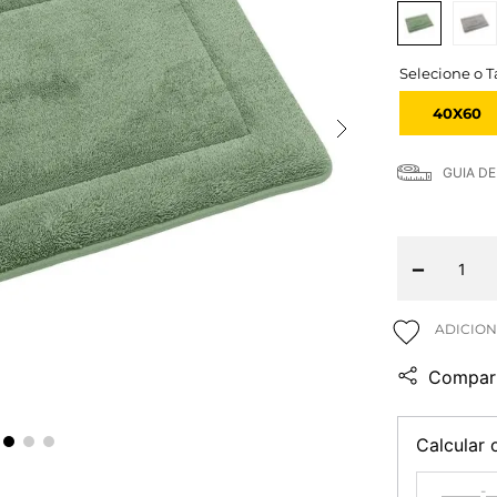
40X60
GUIA D
－
Compart
Calcular 