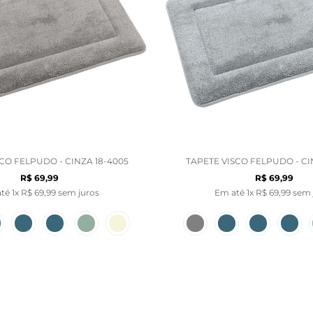
CO FELPUDO - CINZA 18-4005
TAPETE VISCO FELPUDO - CIN
R$
69
,
99
R$
69
,
99
até
1
x
R$
69
,
99
sem juros
Em até
1
x
R$
69
,
99
sem 