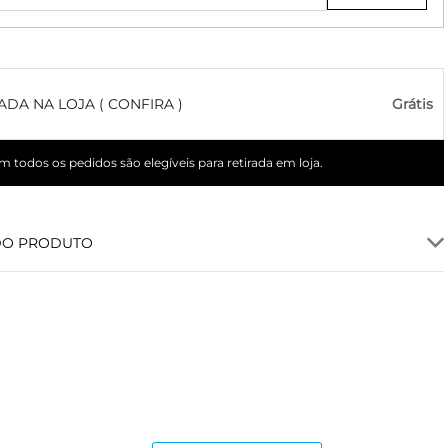
ADA NA LOJA ( CONFIRA )
Grátis
 todos os pedidos são elegíveis para retirada em loja.
DO PRODUTO