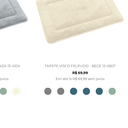
ZA 13-4104
TAPETE VISCO FELPUDO - BEGE 13-0607
R$
69
,
99
juros
Em até
1
x
R$
69
,
99
sem juros