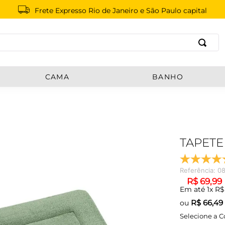
Frete Expresso Rio de Janeiro e São Paulo capital
B
CAMA
BANHO
TAPETE
Referência
:
08
R$
69
,
99
Em até
1
x
R$
R$
66,49
ou
Selecione a C