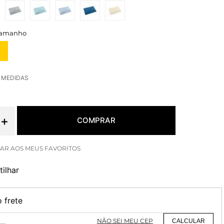
E MEDIDAS
＋
COMPRAR
ilhar
o frete
NÃO SEI MEU CEP
CALCULAR