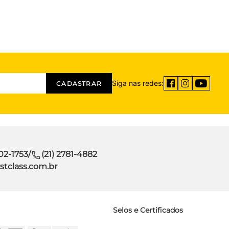
Siga nas redes:
CADASTRAR
302-1753
/
(21) 2781-4882
stclass.com.br
Selos e Certificados