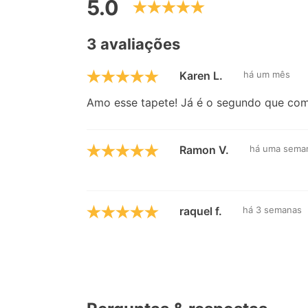
5.0
3 avaliações
Karen L.
há um mês
Amo esse tapete! Já é o segundo que com
Ramon V.
há uma sema
raquel f.
há 3 semanas