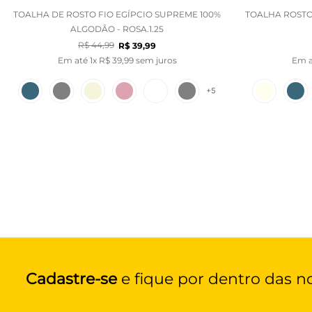
TOALHA DE ROSTO FIO EGÍPCIO SUPREME 100%
TOALHA ROSTO
ALGODÃO - ROSA.1.25
R$
44
,
99
R$
39
,
99
Em até
1
x
R$
39
,
99
sem juros
Em 
+
5
Cadastre-se
e fique por dentro das n