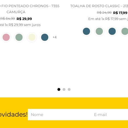
 FIO PENTEADO CHRONOS - 7355
TOALHA DE ROSTO CLASSIC - 21
CAMURÇA
R$
24
,
99
R$
17
,
99
R$
34
,
99
R$
29
,
99
Em até
1
x
R$
17
,
99
sem j
até
1
x
R$
29
,
99
sem juros
+
4
ovidades!