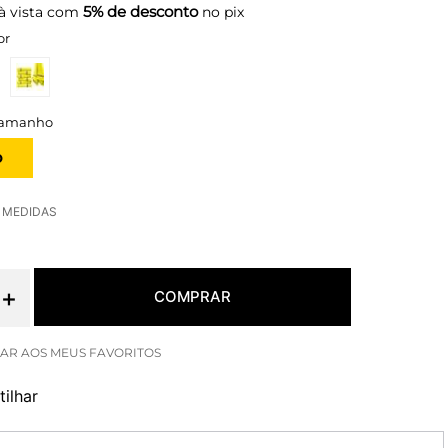
5% de desconto
à vista com
no pix
or
O
E MEDIDAS
＋
COMPRAR
ilhar