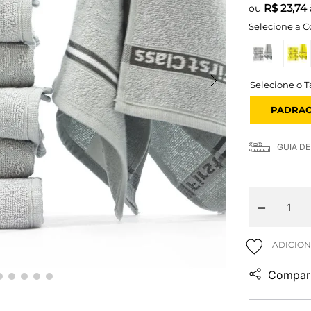
R$
23,74
ou
Selecione a C
PADRA
GUIA D
－
Compart