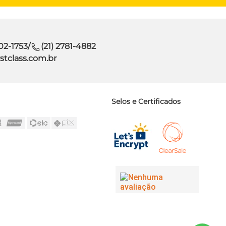
302-1753
/
(21) 2781-4882
stclass.com.br
Selos e Certificados