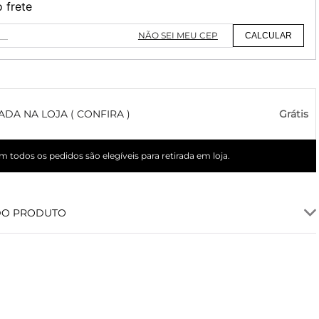
o frete
NÃO SEI MEU CEP
CALCULAR
ADA NA LOJA ( CONFIRA )
Grátis
 todos os pedidos são elegíveis para retirada em loja.
DO PRODUTO