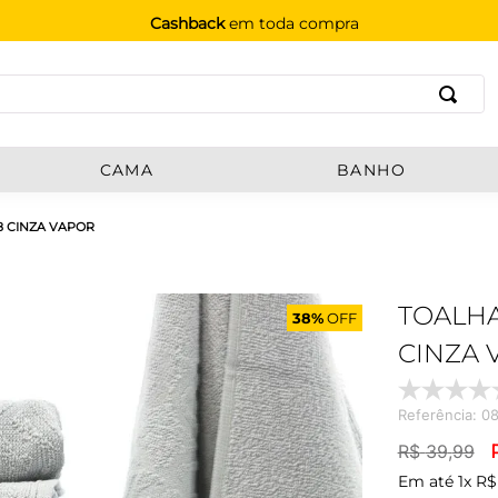
Cashback
em toda compra
B
CAMA
BANHO
8 CINZA VAPOR
TOALHA
38%
OFF
CINZA 
Referência
:
08
R$
39
,
99
Em até
1
x
R$