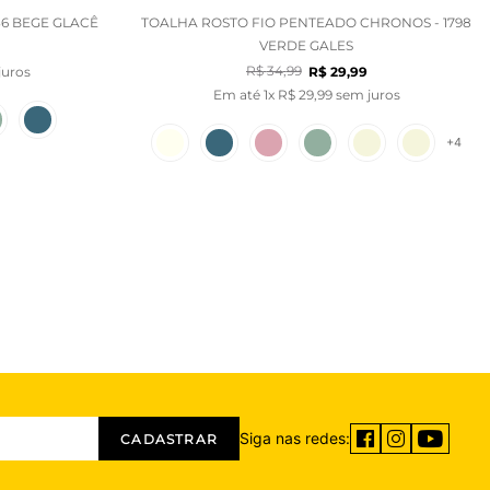
36 BEGE GLACÊ
TOALHA ROSTO FIO PENTEADO CHRONOS - 1798
VERDE GALES
R$
34
,
99
uros
R$
29
,
99
Em até
1
x
R$
29
,
99
sem juros
+
4
Siga nas redes:
CADASTRAR