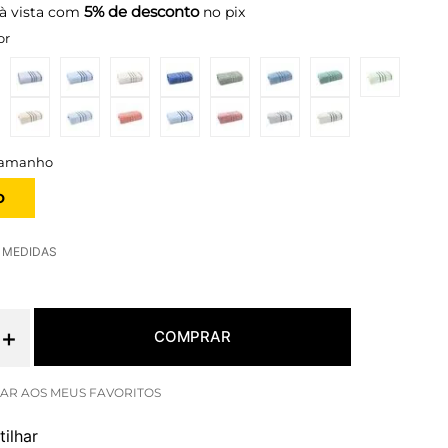
5% de desconto
à vista com
no pix
or
O
E MEDIDAS
＋
COMPRAR
ilhar