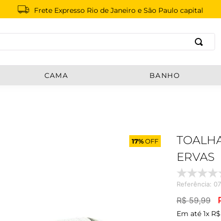
Frete Expresso Rio de Janeiro e São Paulo capital
B
CAMA
BANHO
TOALHA
17%
OFF
ERVAS
Referência
:
0
R$
59
,
99
Em até
1
x
R$