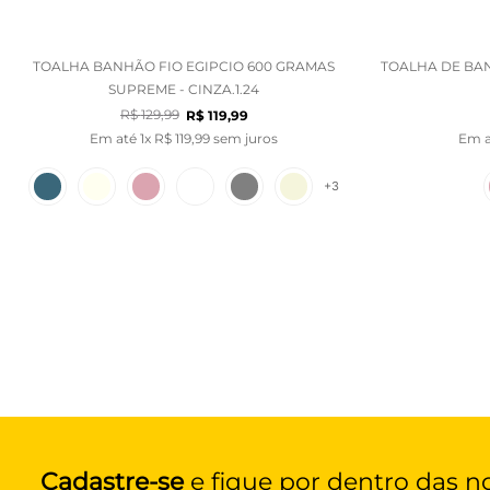
TOALHA BANHÃO FIO EGIPCIO 600 GRAMAS
TOALHA DE BAN
SUPREME - CINZA.1.24
R$
129
,
99
R$
119
,
99
Em até
1
x
R$
119
,
99
sem juros
Em 
+
3
Cadastre-se
e fique por dentro das n