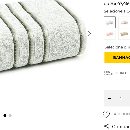
R$
47,49
ou
Selecione a C
BANHA
GUIA D
－
Compart