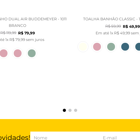
HO DUAL AIR BUDDEMEYER - 1011
TOALHA BANHÃO CLASSIC - 1
BRANCO
R$
59
,
99
R$
49
,
99
R$
119
,
99
R$
79
,
99
Em até
1
x
R$
49
,
99
sem 
até
1
x
R$
79
,
99
sem juros
ovidades!