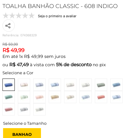
TOALHA BANHÃO CLASSIC - 608 INDIGO
Seja o primeiro a avaliar
Referência
:
074368329
R$
59
,
99
R$
49
,
99
Em até
1
x
R$
49
,
99
sem juros
R$
47,49
5% de desconto
ou
à vista com
no pix
Selecione a Cor
BANHAO