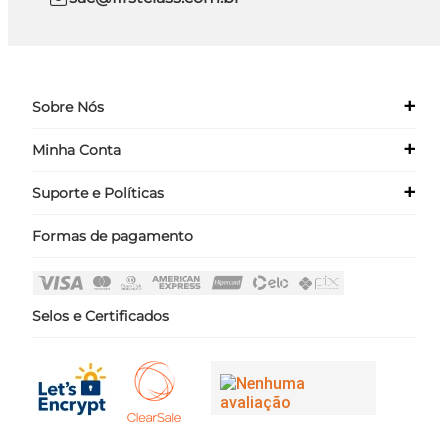
+
Sobre Nós
+
Minha Conta
Quem Somos
Nossas Lojas
+
Suporte e Políticas
Meus Dados
Seja um Franqueado ›
Meus Pedidos
Formas de pagamento
Políticas
Login
Perguntas Frequentes
Fale Conosco
Selos e Certificados