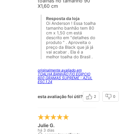
toalhas no tamanho 90
X1,60 cm
Resposta da loja
Oi Anderson ! Essa toalha
tamanho banhão tem 80
cm x 1,50 cm está
descrito em "detalhes do
produto " . Aproveita o
preço da Black que já já
vai acabar . Ela é a
melhor toalha do Brasil .
originalmente avaliado em
TOALHA BANHÃO FIO EGIPCIO
600 GRAMAS SUPREME - AZUL
ESC.1.24
esta avaliação foi útil?
2
0
Julie G.
há 3 dias