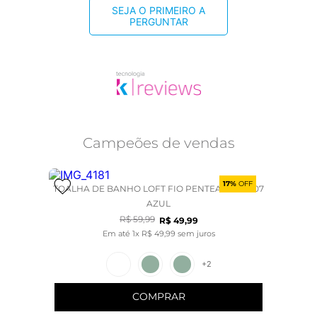
SEJA O PRIMEIRO A
PERGUNTAR
Campeões de vendas
17%
OFF
TOALHA DE BANHO LOFT FIO PENTEADO - 2907
AZUL
R$
59
,
99
R$
49
,
99
Em até
1
x
R$
49
,
99
sem juros
+
2
COMPRAR