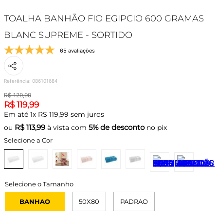
TOALHA BANHÃO FIO EGIPCIO 600 GRAMAS
BLANC SUPREME - SORTIDO
65 avaliações
Referência
:
086101684
R$
129
,
99
R$
119
,
99
Em até
1
x
R$
119
,
99
sem juros
R$
113,99
5% de desconto
ou
à vista com
no pix
Selecione a Cor
BANHAO
50X80
PADRAO