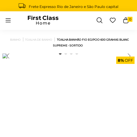
Frete Expresso Rio de Janeiro e São Paulo capital
0
Buscar
BANHO
TOALHA DE BANHO
TOALHA BANHÃO FIO EGIPCIO 600 GRAMAS BLANC
SUPREME - SORTIDO
8%
OFF