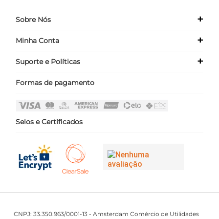
+
Sobre Nós
+
Minha Conta
Quem Somos
Nossas Lojas
+
Suporte e Políticas
Meus Dados
Seja um Franqueado ›
Meus Pedidos
Formas de pagamento
Políticas
Login
Perguntas Frequentes
Fale Conosco
Selos e Certificados
CNPJ: 33.350.963/0001-13 - Amsterdam Comércio de Utilidades