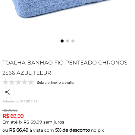
TOALHA BANHÃO FIO PENTEADO CHRONOS -
2566 AZUL TELUR
Seja o primeiro a avaliar
Referência
:
0772610138
R$
79
,
99
R$
69
,
99
Em até
1
x
R$
69
,
99
sem juros
R$
66,49
5% de desconto
ou
à vista com
no pix