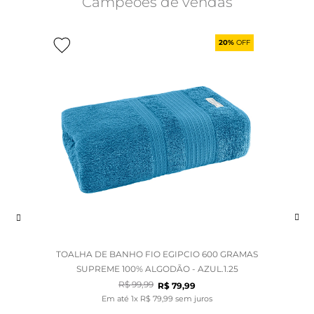
Campeões de vendas
20%
OFF
TOALHA DE BANHO FIO EGIPCIO 600 GRAMAS
SUPREME 100% ALGODÃO - AZUL.1.25
R$
99
,
99
R$
79
,
99
Em até
1
x
R$
79
,
99
sem juros