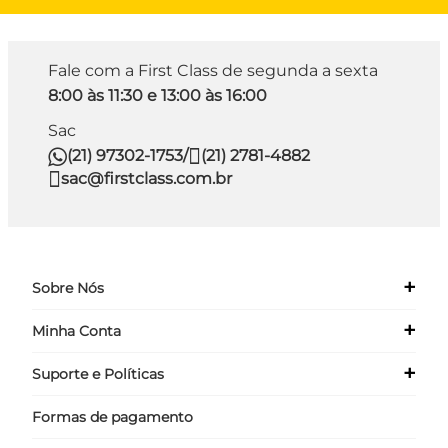
Fale com a First Class de segunda a sexta
8:00 às 11:30 e 13:00 às 16:00
Sac
(21) 97302-1753
/
(21) 2781-4882
sac@firstclass.com.br
+
Sobre Nós
+
Minha Conta
Quem Somos
Nossas Lojas
+
Suporte e Políticas
Meus Dados
Seja um Franqueado ›
Meus Pedidos
Formas de pagamento
Políticas
Login
Perguntas Frequentes