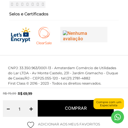
Fale Conosco
Selos e Certificados
CNPJ: 33.350.963/0001-13 - Amsterdam Comércio de Utilidades
do Lar LTDA - Av Monte Castelo, 231 - Jardim Gramacho - Duque
de Caxias/RJ - CEP25.055-120 - tel:(21) 2781-4882
First Class © 2016 - 2023 - Todos os direitos reservados.
R$
69
,
99
R$
79
,
99
Maintained by
Compre com um
Powered by
Especialista
－
＋
COMPRAR