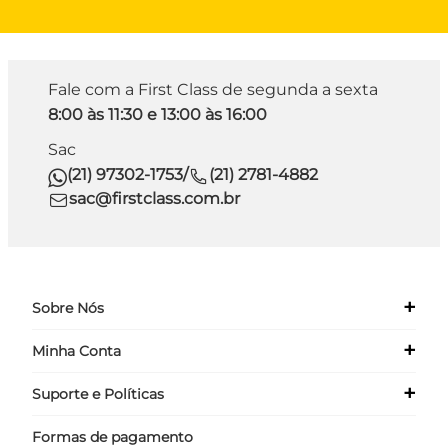
Fale com a First Class de segunda a sexta
8:00 às 11:30 e 13:00 às 16:00
Sac
(21) 97302-1753
/
(21) 2781-4882
sac@firstclass.com.br
+
Sobre Nós
+
Minha Conta
Quem Somos
Nossas Lojas
+
Suporte e Políticas
Meus Dados
Seja um Franqueado ›
Meus Pedidos
Formas de pagamento
Políticas