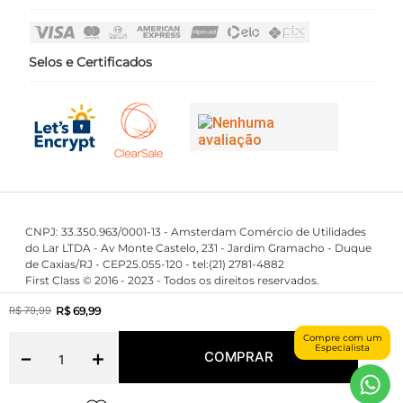
Login
Perguntas Frequentes
Fale Conosco
Selos e Certificados
CNPJ: 33.350.963/0001-13 - Amsterdam Comércio de Utilidades
do Lar LTDA - Av Monte Castelo, 231 - Jardim Gramacho - Duque
de Caxias/RJ - CEP25.055-120 - tel:(21) 2781-4882
First Class © 2016 - 2023 - Todos os direitos reservados.
R$
69
,
99
R$
79
,
99
Maintained by
Compre com um
Powered by
Especialista
－
＋
COMPRAR