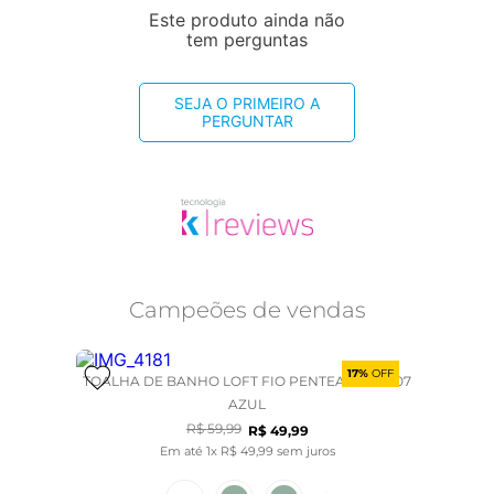
Este produto ainda não
tem perguntas
SEJA O PRIMEIRO A
PERGUNTAR
Campeões de vendas
17%
OFF
TOALHA DE BANHO LOFT FIO PENTEADO - 2907
AZUL
R$
59
,
99
R$
49
,
99
Em até
1
x
R$
49
,
99
sem juros