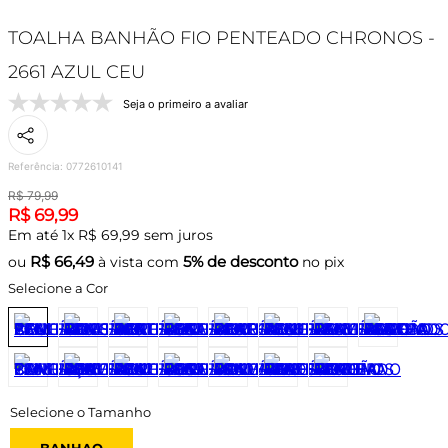
TOALHA BANHÃO FIO PENTEADO CHRONOS -
2661 AZUL CEU
Seja o primeiro a avaliar
Referência
:
0772610141
R$
79
,
99
R$
69
,
99
Em até
1
x
R$
69
,
99
sem juros
R$
66,49
5% de desconto
ou
à vista com
no pix
Selecione a Cor
BANHAO