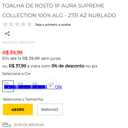
TOALHA DE ROSTO 1P AURA SUPREME
COLLECTION 100% ALG - 2731 AZ NUBLADO
Seja o primeiro a avaliar
Referência
:
0845810291
R$
39
,
99
Em até
1
x
R$
39
,
99
sem juros
R$
37,99
5% de desconto
ou
à vista com
no pix
Selecione a Cor
48X80
BANHAO
GUIA DE MEDIDAS