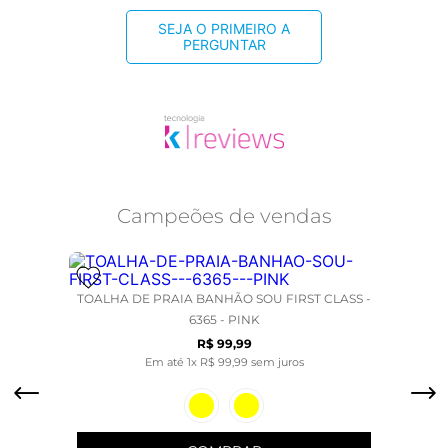
SEJA O PRIMEIRO A
PERGUNTAR
Campeões de vendas
TOALHA DE PRAIA BANHÃO SOU FIRST CLASS -
6365 - PINK
R$
99
,
99
Em até
1
x
R$
99
,
99
sem juros