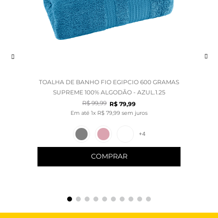
TOALHA DE BANHO FIO EGIPCIO 600 GRAMAS
SUPREME 100% ALGODÃO - AZUL.1.25
R$
99
,
99
R$
79
,
99
Em até
1
x
R$
79
,
99
sem juros
+
4
COMPRAR