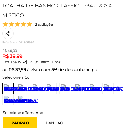
TOALHA DE BANHO CLASSIC - 2342 ROSA
MISTICO
2 avaliações
Referência
:
071806980
R$
49
,
99
R$
39
,
99
Em até
1
x
R$
39
,
99
sem juros
R$
37,99
5% de desconto
ou
à vista com
no pix
Selecione a Cor
PADRAO
BANHAO