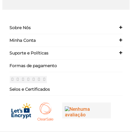
+
Sobre Nós
+
Minha Conta
Quem Somos
Nossas Lojas
+
Suporte e Políticas
Meus Dados
Seja um Franqueado ›
Meus Pedidos
Formas de pagamento
Políticas
Login
Perguntas Frequentes
Fale Conosco
Selos e Certificados