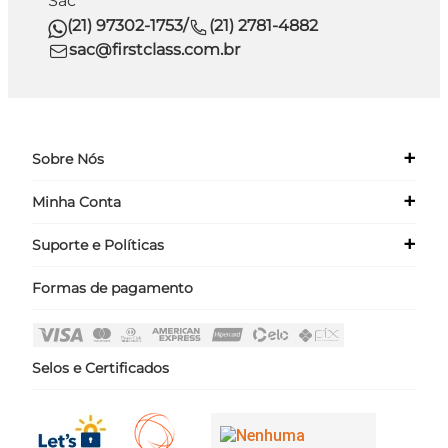
Sac
(21) 97302-1753
/
(21) 2781-4882
sac@firstclass.com.br
+
Sobre Nós
+
Minha Conta
Quem Somos
Nossas Lojas
+
Suporte e Políticas
Meus Dados
Seja um Franqueado ›
Meus Pedidos
Formas de pagamento
Políticas
Login
Perguntas Frequentes
Fale Conosco
Selos e Certificados