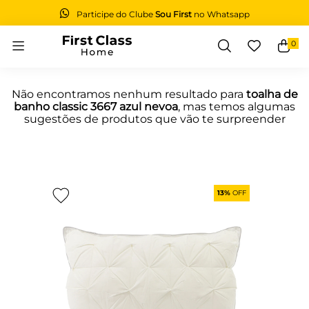
Participe do Clube
Sou First
no Whatsapp
0
Buscar
Não encontramos nenhum resultado para
toalha de
banho classic 3667 azul nevoa
, mas temos algumas
sugestões de produtos que vão te surpreender
13%
OFF