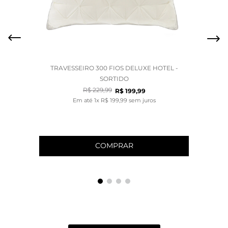
TRAVESSEIRO 300 FIOS DELUXE HOTEL -
SORTIDO
R$
229
,
99
R$
199
,
99
Em até
1
x
R$
199
,
99
sem juros
COMPRAR