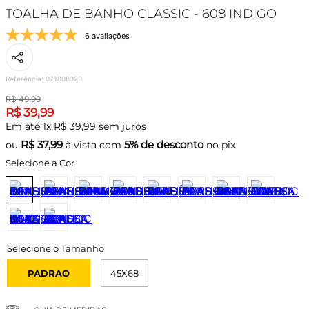
TOALHA DE BANHO CLASSIC - 608 INDIGO
6 avaliações
Referência
:
071808329
R$
49
,
99
R$
39
,
99
Em até
1
x
R$
39
,
99
sem juros
R$
37,99
5% de desconto
ou
à vista com
no pix
Selecione a Cor
PADRAO
45X68