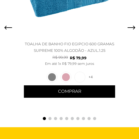
TOALHA DE BANHO FIO EGIPCIO 600 GRAMAS
SUPREME 100% ALGODÃO - AZUL.1.25
R$
99
,
99
R$
79
,
99
Em até
1
x
R$
79
,
99
sem juros
+
4
COMPRAR