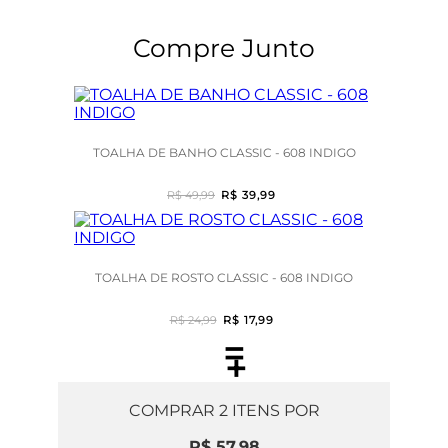
Compre Junto
TOALHA DE BANHO CLASSIC - 608 INDIGO
R$ 49,99
R$ 39,99
TOALHA DE ROSTO CLASSIC - 608 INDIGO
R$ 24,99
R$ 17,99
=
+
COMPRAR
2
ITENS POR
R$ 57,98