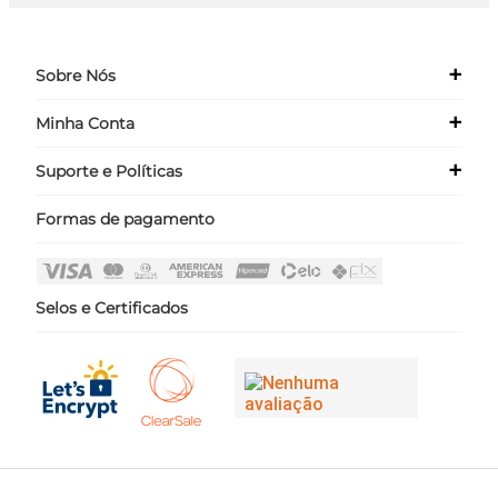
+
Sobre Nós
+
Minha Conta
Quem Somos
Nossas Lojas
+
Suporte e Políticas
Meus Dados
Seja um Franqueado ›
Meus Pedidos
Formas de pagamento
Políticas
Login
Perguntas Frequentes
Fale Conosco
Selos e Certificados