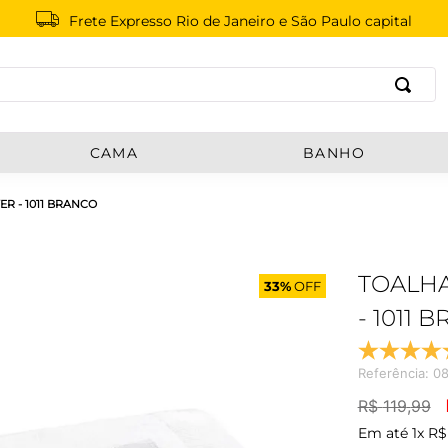
Frete Expresso Rio de Janeiro e São Paulo capital
B
CAMA
BANHO
R - 1011 BRANCO
TOALHA
33%
OFF
- 1011 
Referência
:
0
R$
119
,
99
Em até
1
x
R$