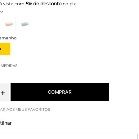
5% de desconto
à vista com
no pix
or
O
E MEDIDAS
＋
COMPRAR
ilhar