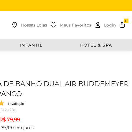
uscar
Nossas Lojas
Meus Favoritos
Login
INFANTIL
HOTEL & SPA
 DE BANHO DUAL AIR BUDDEMEYER
BRANCO
1 avaliação
83120288
R$
79
,
99
79
,
99
sem juros