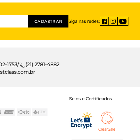
Siga nas redes:
CADASTRAR
302-1753
/
(21) 2781-4882
stclass.com.br
Selos e Certificados