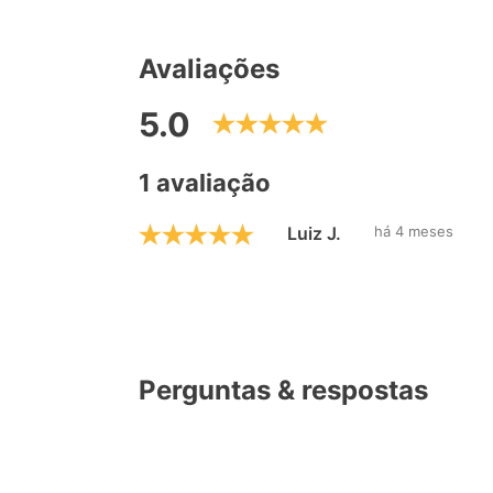
Avaliações
5.0
1 avaliação
Luiz J.
há 4 meses
Perguntas & respostas