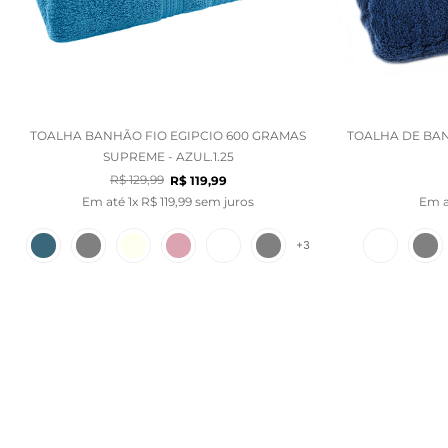
TOALHA BANHÃO FIO EGIPCIO 600 GRAMAS
TOALHA DE BAN
SUPREME - AZUL.1.25
R$
129
,
99
R$
119
,
99
Em até
1
x
R$
119
,
99
sem juros
Em 
+
3