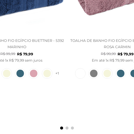
HO FIO EGÍPCIO BUETTNER - 5392
TOALHA DE BANHO FIO EGÍPCIO BU
MARINHO
ROSA CARMIN
R$
99
,
99
R$
99
,
99
R$
79
,
99
R$
79
,
99
até
1
x
R$
79
,
99
sem juros
Em até
1
x
R$
79
,
99
sem 
+
1