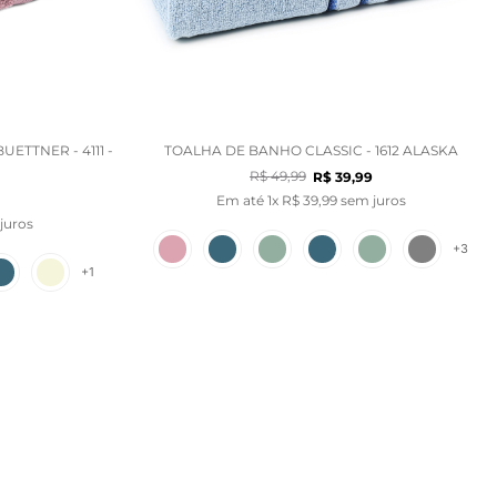
ETTNER - 4111 -
TOALHA DE BANHO CLASSIC - 1612 ALASKA
R$
49
,
99
R$
39
,
99
Em até
1
x
R$
39
,
99
sem juros
juros
+
3
+
1