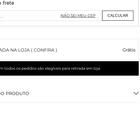
o frete
NÃO SEI MEU CEP
CALCULAR
ADA NA LOJA ( CONFIRA )
Grátis
 todos os pedidos são elegíveis para retirada em loja.
DO PRODUTO