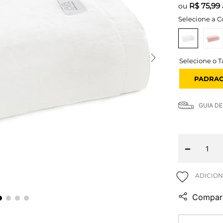
R$
75,99
ou
Selecione a C
PADRA
GUIA D
－
Compart