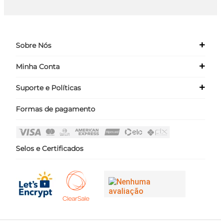
+
Sobre Nós
+
Minha Conta
Quem Somos
Nossas Lojas
+
Suporte e Políticas
Meus Dados
Seja um Franqueado ›
Meus Pedidos
Formas de pagamento
Políticas
Login
Perguntas Frequentes
Fale Conosco
Selos e Certificados