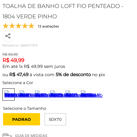
TOALHA DE BANHO LOFT FIO PENTEADO -
1804 VERDE PINHO
13 avaliações
Referência
:
0864011915
R$
59
,
99
R$
49
,
99
Em até
1
x
R$
49
,
99
sem juros
R$
47,49
5% de desconto
ou
à vista com
no pix
Selecione a Cor
PADRAO
50X70
GUIA DE MEDIDAS