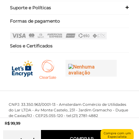
Nossas Lojas
+
Suporte e Políticas
Meus Dados
Seja um Franqueado ›
Meus Pedidos
Formas de pagamento
Políticas
Login
Perguntas Frequentes
Fale Conosco
Selos e Certificados
CNPJ: 33.350.963/0001-13 - Amsterdam Comércio de Utilidades
do Lar LTDA - Av Monte Castelo, 231 - Jardim Gramacho - Duque
de Caxias/RJ - CEP25.055-120 - tel:(21) 2781-4882
First Class © 2016 - 2023 - Todos os direitos reservados.
R$
99
,
99
Compre com um
Especialista
COMPRAR