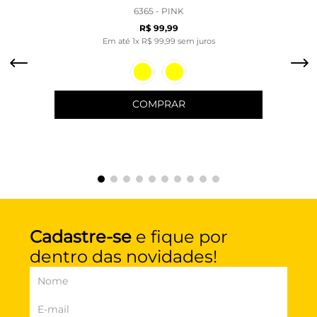
6365 - PINK
R$
99
,
99
Em até
1
x
R$
99
,
99
sem juros
COMPRAR
Cadastre-se
e fique por
dentro das novidades!