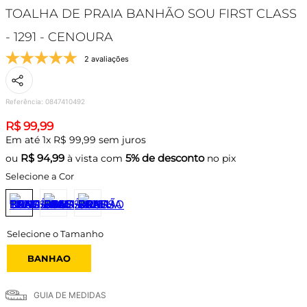
TOALHA DE PRAIA BANHÃO SOU FIRST CLASS
- 1291 - CENOURA
2 avaliações
Referência
:
0847410492
R$
99
,
99
Em até
1
x
R$
99
,
99
sem juros
R$
94,99
5% de desconto
ou
à vista com
no pix
Selecione a Cor
BANHAO
GUIA DE MEDIDAS