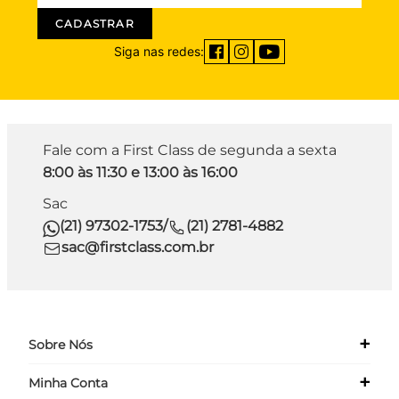
CADASTRAR
Siga nas redes:
Fale com a First Class de segunda a sexta
8:00 às 11:30 e 13:00 às 16:00
Sac
(21) 97302-1753
/
(21) 2781-4882
sac@firstclass.com.br
+
Sobre Nós
+
Minha Conta
Quem Somos