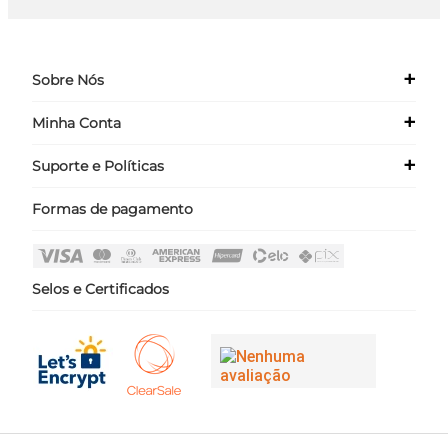
+
Sobre Nós
+
Minha Conta
Quem Somos
Nossas Lojas
+
Suporte e Políticas
Meus Dados
Seja um Franqueado ›
Meus Pedidos
Formas de pagamento
Políticas
Login
Perguntas Frequentes
Fale Conosco
Selos e Certificados