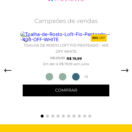
Campeões de vendas
33%
OFF
TOALHA DE ROSTO LOFT FIO PENTEADO - 403
OFF WHITE
R$
29
,
99
R$
19
,
99
Em até
1
x
R$
19
,
99
sem juros
+
2
COMPRAR