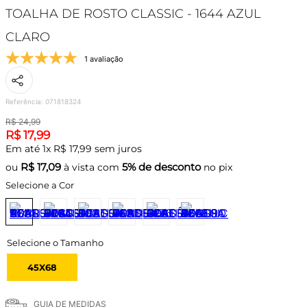
TOALHA DE ROSTO CLASSIC - 1644 AZUL
CLARO
1 avaliação
Referência
:
071818324
R$
24
,
99
R$
17
,
99
Em até
1
x
R$
17
,
99
sem juros
R$
17,09
5% de desconto
ou
à vista com
no pix
Selecione a Cor
45X68
GUIA DE MEDIDAS