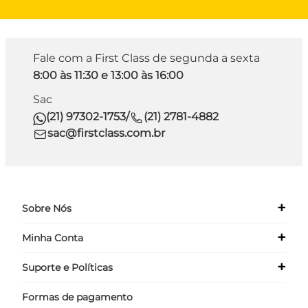
Fale com a First Class de segunda a sexta
8:00 às 11:30 e 13:00 às 16:00
Sac
(21) 97302-1753
/
(21) 2781-4882
sac@firstclass.com.br
+
Sobre Nós
+
Minha Conta
Quem Somos
Nossas Lojas
+
Suporte e Políticas
Meus Dados
Seja um Franqueado ›
Meus Pedidos
Formas de pagamento
Políticas
Login