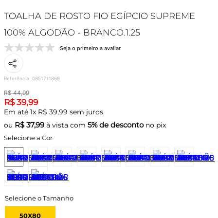
TOALHA DE ROSTO FIO EGÍPCIO SUPREME
100% ALGODÃO - BRANCO.1.25
Seja o primeiro a avaliar
Referência
:
0851711868
R$
44
,
99
R$
39
,
99
Em até
1
x
R$
39
,
99
sem juros
R$
37,99
5% de desconto
ou
à vista com
no pix
Selecione a Cor
50X80