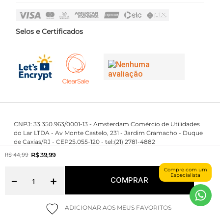
Perguntas Frequentes
Fale Conosco
Selos e Certificados
CNPJ: 33.350.963/0001-13 - Amsterdam Comércio de Utilidades
do Lar LTDA - Av Monte Castelo, 231 - Jardim Gramacho - Duque
de Caxias/RJ - CEP25.055-120 - tel:(21) 2781-4882
First Class © 2016 - 2023 - Todos os direitos reservados.
R$
39
,
99
R$
44
,
99
Compre com um
Especialista
－
＋
COMPRAR
Maintained by
Powered by