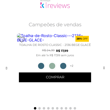
Campeões de vendas
28%
OFF
TOALHA DE ROSTO CLASSIC - 2136 BEGE GLACÊ
R$
24
,
99
R$
17
,
99
Em até
1
x
R$
17
,
99
sem juros
+
2
COMPRAR