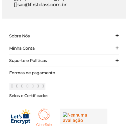
sac@firstclass.com.br
+
Sobre Nós
+
Minha Conta
Quem Somos
Nossas Lojas
+
Suporte e Políticas
Meus Dados
Seja um Franqueado ›
Meus Pedidos
Formas de pagamento
Políticas
Login
Perguntas Frequentes
Fale Conosco
Selos e Certificados