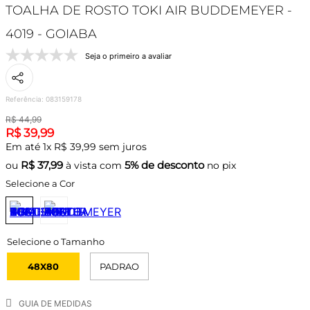
TOALHA DE ROSTO TOKI AIR BUDDEMEYER -
4019 - GOIABA
Seja o primeiro a avaliar
Referência
:
083159178
R$
44
,
99
R$
39
,
99
Em até
1
x
R$
39
,
99
sem juros
R$
37,99
5% de desconto
ou
à vista com
no pix
Selecione a Cor
48X80
PADRAO
GUIA DE MEDIDAS