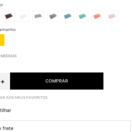
or
E MEDIDAS
＋
COMPRAR
ilhar
o frete