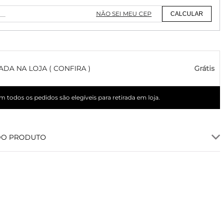
NÃO SEI MEU CEP
CALCULAR
ADA NA LOJA ( CONFIRA )
Grátis
 todos os pedidos são elegíveis para retirada em loja.
DO PRODUTO