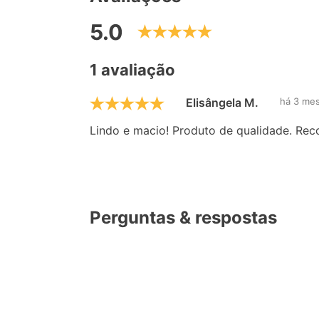
5.0
1 avaliação
Elisângela M.
há 3 me
Lindo e macio! Produto de qualidade. Re
Perguntas & respostas