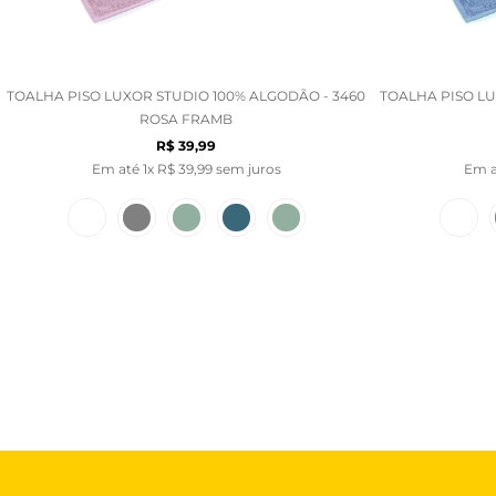
TOALHA PISO LUXOR STUDIO 100% ALGODÃO - 3460
TOALHA PISO LU
ROSA FRAMB
R$
39
,
99
Em até
1
x
R$
39
,
99
sem juros
Em 