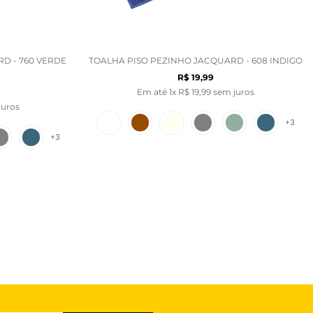
D - 760 VERDE
TOALHA PISO PEZINHO JACQUARD - 608 INDIGO
R$
19
,
99
Em até
1
x
R$
19
,
99
sem juros
juros
+
3
+
3