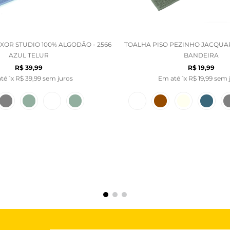
XOR STUDIO 100% ALGODÃO - 2566
TOALHA PISO PEZINHO JACQUAR
AZUL TELUR
BANDEIRA
R$
39
,
99
R$
19
,
99
até
1
x
R$
39
,
99
sem juros
Em até
1
x
R$
19
,
99
sem 