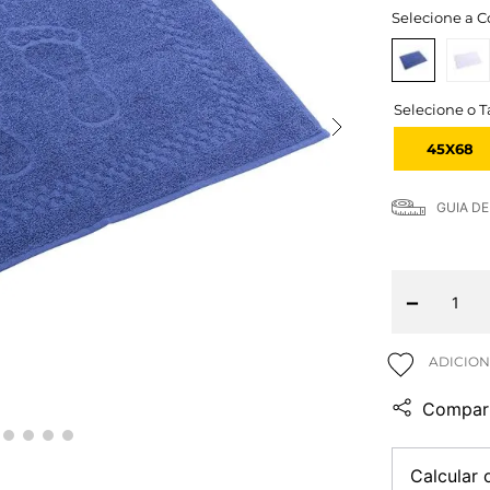
Selecione a C
45X68
GUIA D
－
Compart
Calcular 