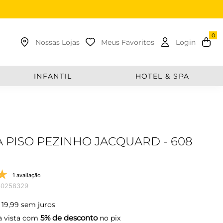
uscar
Nossas Lojas
Meus Favoritos
Login
INFANTIL
HOTEL & SPA
 PISO PEZINHO JACQUARD - 608
1 avaliação
60258329
19
,
99
sem juros
5% de desconto
 vista com
no pix