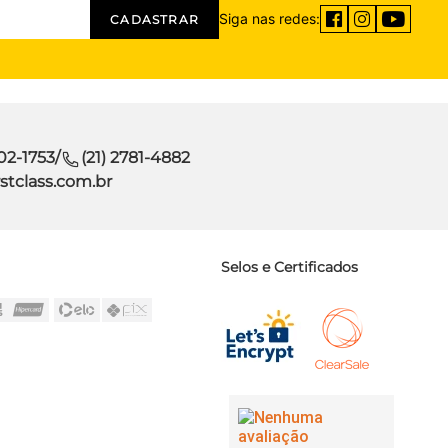
Siga nas redes:
CADASTRAR
302-1753
/
(21) 2781-4882
stclass.com.br
Selos e Certificados