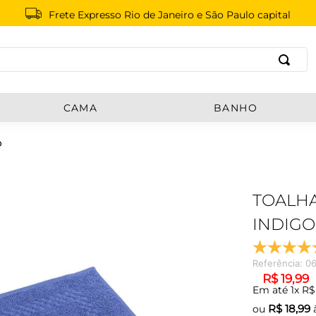
Frete Expresso Rio de Janeiro e São Paulo capital
B
CAMA
BANHO
O
TOALHA
INDIGO
Referência
:
0
R$
19
,
99
Em até
1
x
R$
R$
18,99
ou
à