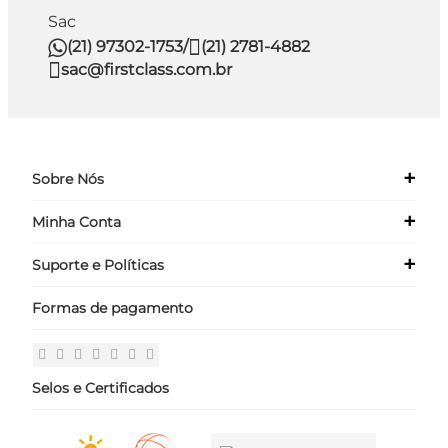
Sac
(21) 97302-1753
/
(21) 2781-4882
sac@firstclass.com.br
+
Sobre Nós
+
Minha Conta
Quem Somos
Nossas Lojas
+
Suporte e Políticas
Meus Dados
Seja um Franqueado ›
Meus Pedidos
Formas de pagamento
Políticas
Login
Perguntas Frequentes
Fale Conosco
Selos e Certificados