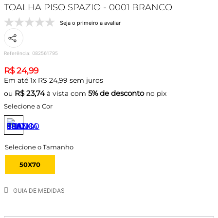
TOALHA PISO SPAZIO - 0001 BRANCO
Seja o primeiro a avaliar
Referência
:
082561795
R$
24
,
99
Em até
1
x
R$
24
,
99
sem juros
R$
23,74
5% de desconto
ou
à vista com
no pix
Selecione a Cor
50X70
GUIA DE MEDIDAS