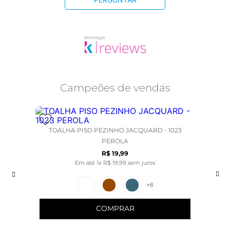
Campeões de vendas
TOALHA PISO PEZINHO JACQUARD - 1023
PEROLA
R$
19
,
99
Em até
1
x
R$
19
,
99
sem juros
+
6
COMPRAR