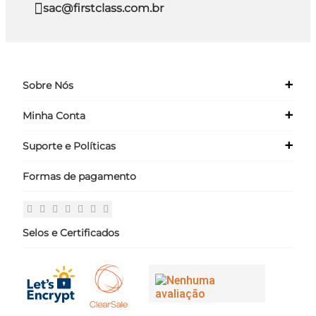
sac@firstclass.com.br
+
Sobre Nós
+
Minha Conta
Quem Somos
Nossas Lojas
+
Suporte e Políticas
Meus Dados
Seja um Franqueado ›
Meus Pedidos
Formas de pagamento
Políticas
Login
Perguntas Frequentes
Fale Conosco
Selos e Certificados