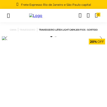
Frete Expresso Rio de Janeiro e São Paulo capital
0
Buscar
CAMA
TRAVESSEIRO
TRAVESSEIRO LÁTEX LIGHT CAPA 200 FIOS - SORTIDO
20%
OFF