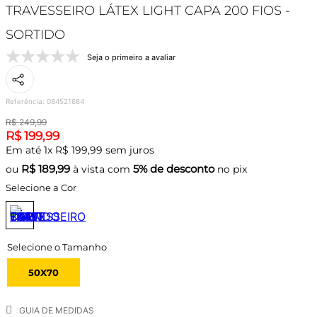
TRAVESSEIRO LÁTEX LIGHT CAPA 200 FIOS -
SORTIDO
Seja o primeiro a avaliar
Referência
:
084521684
R$
249
,
99
R$
199
,
99
Em até
1
x
R$
199
,
99
sem juros
R$
189,99
5% de desconto
ou
à vista com
no pix
Selecione a Cor
50X70
GUIA DE MEDIDAS