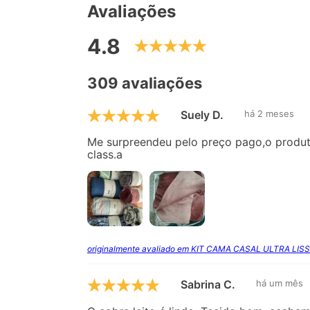
Avaliações
4.8
309 avaliações
Suely D.
há 2 meses
Me surpreendeu pelo preço pago,o produto
class.a
originalmente avaliado em KIT CAMA CASAL ULTRA LISS
Sabrina C.
há um mês