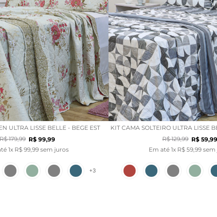
N ULTRA LISSE BELLE - BEGE EST
KIT CAMA SOLTEIRO ULTRA LISSE B
R$
179
,
99
R$
129
,
99
R$
99
,
99
R$
59
,
9
até
1
x
R$
99
,
99
sem juros
Em até
1
x
R$
59
,
99
sem 
+
3