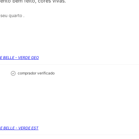
ento bem feito, cores vivas.
seu quarto .
SE BELLE - VERDE GEO
comprador verificado
SE BELLE - VERDE EST