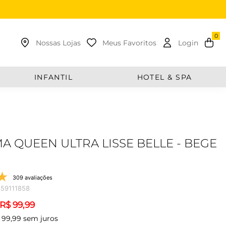
uscar
Nossas Lojas
Meus Favoritos
Login
INFANTIL
HOTEL & SPA
MA QUEEN ULTRA LISSE BELLE - BEGE
309 avaliações
59111858
R$
99
,
99
99
,
99
sem juros