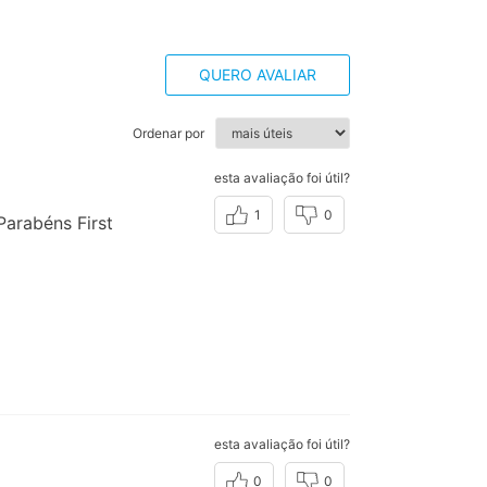
QUERO AVALIAR
Ordenar por
esta avaliação foi útil?
1
0
Parabéns First
esta avaliação foi útil?
0
0