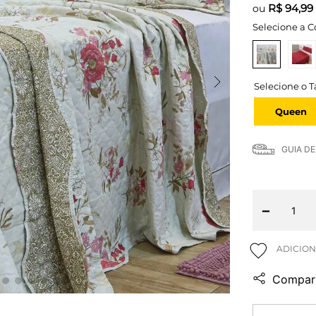
R$
94,99
ou
Selecione a C
Queen
GUIA D
－
Compart