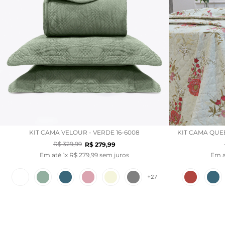
KIT CAMA VELOUR - VERDE 16-6008
KIT CAMA QUEE
R$
329
,
99
R$
279
,
99
Em até
1
x
R$
279
,
99
sem juros
Em 
+
27