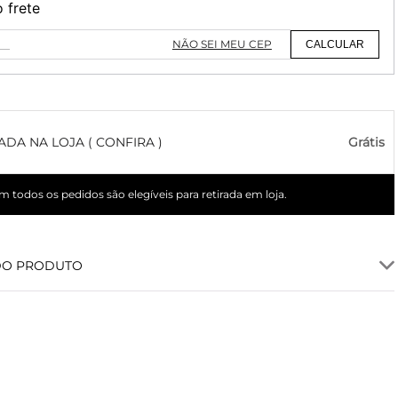
o frete
NÃO SEI MEU CEP
CALCULAR
ADA NA LOJA ( CONFIRA )
Grátis
 todos os pedidos são elegíveis para retirada em loja.
DO PRODUTO