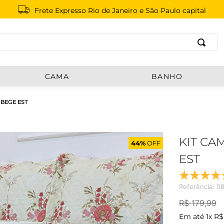
Frete Expresso Rio de Janeiro e São Paulo capital
B
CAMA
BANHO
 BEGE EST
KIT CA
44%
OFF
EST
Referência
:
08
R$
179
,
99
Em até
1
x
R$