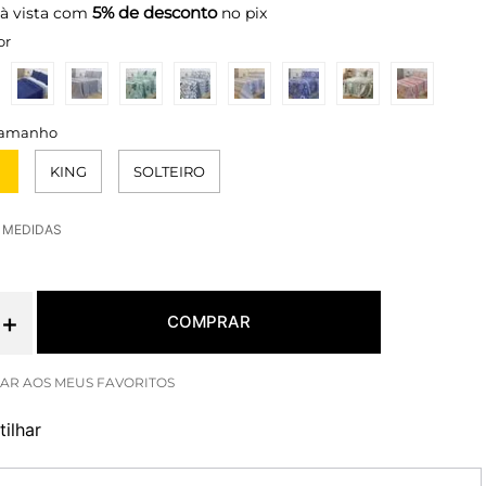
5% de desconto
à vista com
no pix
or
KING
SOLTEIRO
E MEDIDAS
＋
COMPRAR
ilhar