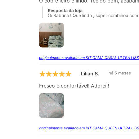
O cobre leito é lindo. Tecido bom, acabam
Resposta da loja
Oi Sabrina ! Que lindo , super combinou com 
originalmente avaliado em KIT CAMA CASAL ULTRA LIS
Lilian S.
há 5 meses
Fresco e confortável! Adorei!!
originalmente avaliado em KIT CAMA QUEEN ULTRA LIS