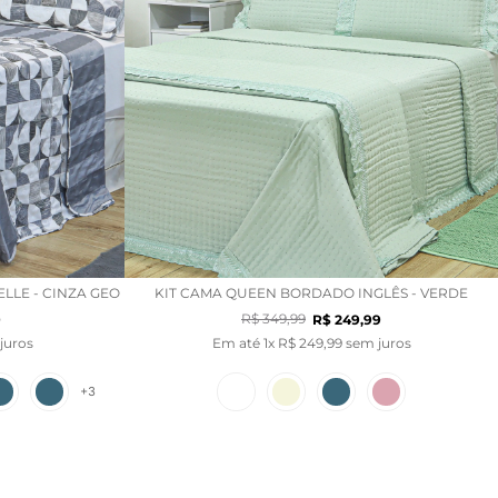
ELLE - CINZA GEO
KIT CAMA QUEEN BORDADO INGLÊS - VERDE
R$
349
,
99
9
R$
249
,
99
juros
Em até
1
x
R$
249
,
99
sem juros
+
3