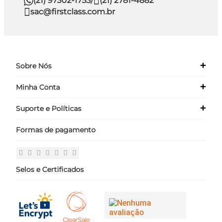
(21) 97302-1753
/
(21) 2781-4882
sac@firstclass.com.br
+
Sobre Nós
+
Minha Conta
Quem Somos
Nossas Lojas
+
Suporte e Políticas
Meus Dados
Seja um Franqueado ›
Meus Pedidos
Formas de pagamento
Políticas
Login
Perguntas Frequentes
Fale Conosco
Selos e Certificados