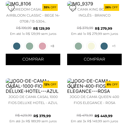
35%
OFF
26%
OFF
EDREDOM CASAL PLUSH
KIT CAMA KING BORDADO
AIRBLOON CLASSIC - BEGE 14-
INGLÊS - BRANCO
0708 / 13-5304..
R$
199
,
99
R$
379
,
99
R$
129
,
99
R$
279
,
99
Em até
1
x
R$
129
,
99
sem juros
Em até
1
x
R$
279
,
99
sem juros
+
8
+
1
COMPRAR
COMPRAR
12%
OFF
6%
OFF
JOGO DE CAMA CASAL 1000
JOGO DE CAMA QUEEN 400
FIOS DELUXE HOTEL - AZUL
FIOS ELEGANCE - ROSA
R$
429
,
99
R$
479
,
99
R$
379
,
99
R$
449
,
99
Em até
2
x
R$
189
,
99
sem juros
Em até
3
x
R$
149
,
99
sem juros