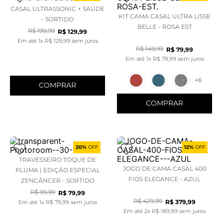
CASAL ULTRASSONIC + SAÚDE
KIT CAMA CASAL ULTRA LISSE
- SORTIDO
BELLE - ROSA EST
R$
199
,
99
R$
129
,
99
Em até
1
x
R$
129
,
99
sem juros
R$
149
,
99
R$
79
,
99
Em até
1
x
R$
79
,
99
sem juros
+
6
COMPRAR
COMPRAR
20%
OFF
12%
OFF
TRAVESSEIRO TOQUE DE
JOGO DE CAMA CASAL 400
PLUMA | EDIÇÃO ESPECIAL
FIOS ELEGANCE - AZUL
ZENCÂNCER - SORTIDO
R$
99
,
99
R$
79
,
99
R$
429
,
99
R$
379
,
99
Em até
1
x
R$
79
,
99
sem juros
Em até
2
x
R$
189
,
99
sem juros