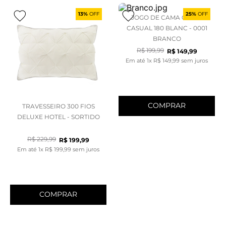
13%
OFF
25%
OFF
JOGO DE CAMA CASAL
CASUAL 180 BLANC - 0001
BRANCO
R$
199
,
99
R$
149
,
99
Em até
1
x
R$
149
,
99
sem juros
COMPRAR
TRAVESSEIRO 300 FIOS
DELUXE HOTEL - SORTIDO
R$
229
,
99
R$
199
,
99
Em até
1
x
R$
199
,
99
sem juros
COMPRAR