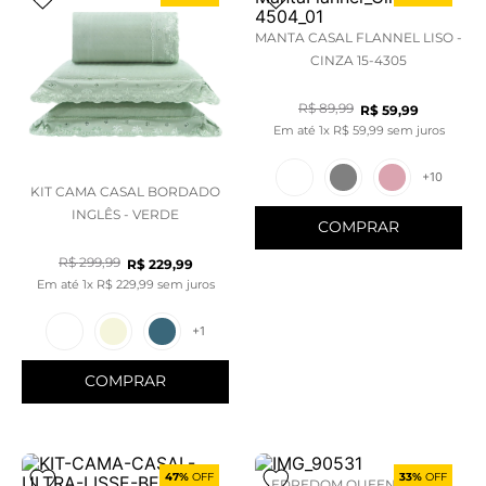
MANTA CASAL FLANNEL LISO -
CINZA 15-4305
R$
89
,
99
R$
59
,
99
Em até
1
x
R$
59
,
99
sem juros
+
10
KIT CAMA CASAL BORDADO
INGLÊS - VERDE
COMPRAR
R$
299
,
99
R$
229
,
99
Em até
1
x
R$
229
,
99
sem juros
+
1
COMPRAR
47%
OFF
33%
OFF
EDREDOM QUEEN PLUSH