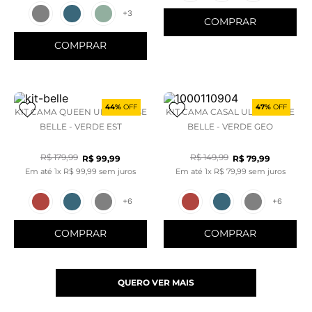
+
3
COMPRAR
COMPRAR
44%
OFF
47%
OFF
KIT CAMA QUEEN ULTRA LISSE
KIT CAMA CASAL ULTRA LISSE
BELLE - VERDE EST
BELLE - VERDE GEO
R$
179
,
99
R$
149
,
99
R$
99
,
99
R$
79
,
99
Em até
1
x
R$
99
,
99
sem juros
Em até
1
x
R$
79
,
99
sem juros
+
6
+
6
COMPRAR
COMPRAR