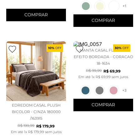
+
1
COMPRAR
COMPRAR
10%
OFF
30%
OFF
MANTA CASAL FLANNEL
EFEITO BORDADA - CORACAO
18-1634
R$
99
,
99
R$
69
,
99
Em até
1
x
R$
69
,
99
sem juros
+
3
COMPRAR
EDREDOM CASAL PLUSH
BICOLOR - CINZA 180000
/163915
R$
199
,
99
R$
179
,
99
Em até
1
x
R$
179
,
99
sem juros