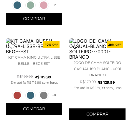
+
2
COMPRAR
40%
OFF
28%
OFF
KIT CAMA KING ULTRA LISSE
JOGO DE CAMA SOLTEIRO
BELLE - BEGE EST
CASUAL 180 BLANC - 0001
BRANCO
R$
199
,
99
R$
119
,
99
R$
179
,
99
R$
129
,
99
Em até
1
x
R$
119
,
99
sem juros
Em até
1
x
R$
129
,
99
sem juros
+
6
COMPRAR
COMPRAR