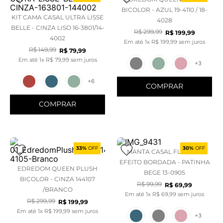
BICOLOR - AZUL 19-4110 / 18-
KIT CAMA CASAL ULTRA LISSE
4028
BELLE - CINZA LISO 16-3801/14-
R$
299
,
99
R$
199
,
99
4002
Em até
1
x
R$
199
,
99
sem juros
R$
149
,
99
R$
79
,
99
Em até
1
x
R$
79
,
99
sem juros
+
3
+
6
COMPRAR
COMPRAR
33%
OFF
30%
OFF
MANTA CASAL FLANNEL
EFEITO BORDADA - PATINHA
EDREDOM QUEEN PLUSH
BEGE 13-0905
BICOLOR - CINZA 144107
R$
99
,
99
R$
69
,
99
/BRANCO
Em até
1
x
R$
69
,
99
sem juros
R$
299
,
99
R$
199
,
99
Em até
1
x
R$
199
,
99
sem juros
+
3