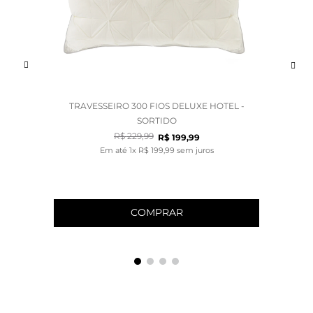
TRAVESSEIRO 300 FIOS DELUXE HOTEL -
SORTIDO
R$
229
,
99
R$
199
,
99
Em até
1
x
R$
199
,
99
sem juros
COMPRAR