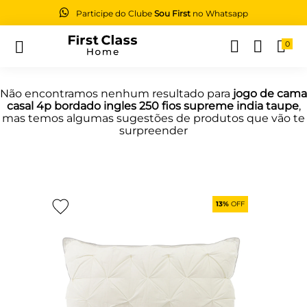
Participe do Clube
Sou First
no Whatsapp
0
Buscar
Não encontramos nenhum resultado para
jogo de cama
casal 4p bordado ingles 250 fios supreme india taupe
,
mas temos algumas sugestões de produtos que vão te
surpreender
13%
OFF