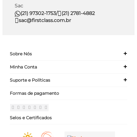
Sac
(21) 97302-1753
/
(21) 2781-4882
sac@firstclass.com.br
+
Sobre Nós
+
Minha Conta
Quem Somos
Nossas Lojas
+
Suporte e Políticas
Meus Dados
Seja um Franqueado ›
Meus Pedidos
Formas de pagamento
Políticas
Login
Perguntas Frequentes
Fale Conosco
Selos e Certificados