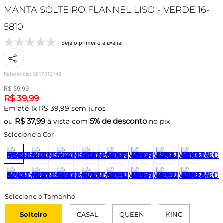
MANTA SOLTEIRO FLANNEL LISO - VERDE 16-
5810
Seja o primeiro a avaliar
Referência
:
0817012146
R$
59
,
99
R$
39
,
99
Em até
1
x
R$
39
,
99
sem juros
R$
37,99
5% de desconto
ou
à vista com
no pix
Selecione a Cor
Solteiro
CASAL
QUEEN
KING