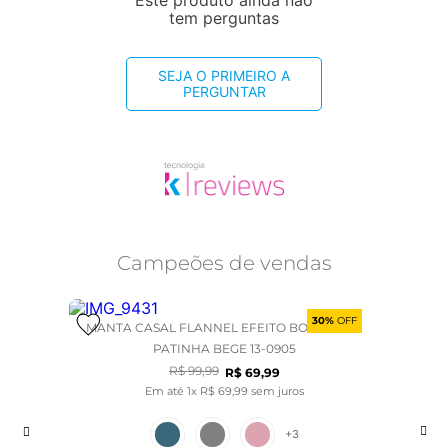
Este produto ainda não
tem perguntas
SEJA O PRIMEIRO A
PERGUNTAR
Campeões de vendas
30%
OFF
MANTA CASAL FLANNEL EFEITO BORDADA -
PATINHA BEGE 13-0905
R$
99
,
99
R$
69
,
99
Em até
1
x
R$
69
,
99
sem juros
+
3