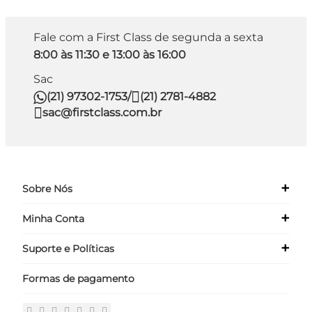
Fale com a First Class de segunda a sexta
8:00 às 11:30 e 13:00 às 16:00
Sac
(21) 97302-1753
/
(21) 2781-4882
sac@firstclass.com.br
+
Sobre Nós
+
Minha Conta
Quem Somos
Nossas Lojas
+
Suporte e Políticas
Meus Dados
Seja um Franqueado ›
Meus Pedidos
Formas de pagamento
Políticas
Login
Perguntas Frequentes