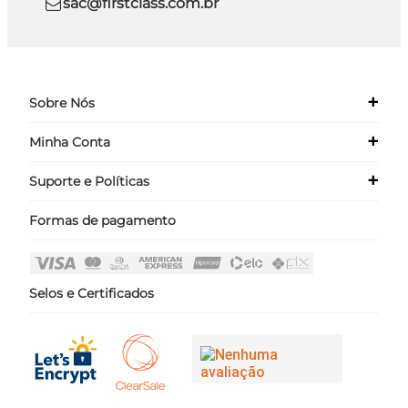
sac@firstclass.com.br
+
Sobre Nós
+
Minha Conta
Quem Somos
Nossas Lojas
+
Suporte e Políticas
Meus Dados
Seja um Franqueado ›
Meus Pedidos
Formas de pagamento
Políticas
Login
Perguntas Frequentes
Fale Conosco
Selos e Certificados