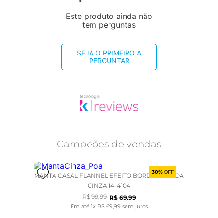
Este produto ainda não
tem perguntas
SEJA O PRIMEIRO A
PERGUNTAR
Campeões de vendas
30%
OFF
MANTA CASAL FLANNEL EFEITO BORDADA - POA
CINZA 14-4104
R$
99
,
99
R$
69
,
99
Em até
1
x
R$
69
,
99
sem juros