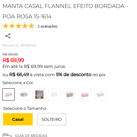
MANTA CASAL FLANNEL EFEITO BORDADA -
POA ROSA 15-1614
2 avaliações
Referência
:
081698762
R$
99
,
99
R$
69
,
99
Em até
1
x
R$
69
,
99
sem juros
R$
66,49
5% de desconto
ou
à vista com
no pix
Selecione a Cor
Casal
SOLTEIRO
GUIA DE MEDIDAS